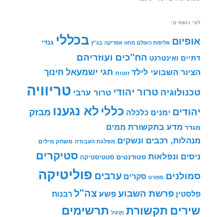
לפי נושאים:
בכללי
אופיום
גנדי
אליפות העולם מחוז אפריקה
בג"ץ
הח"כים ועוזריהם
דתיים ואינטרנט
חינוך
חגי ישמעאל
הציור השבועי לילד
זוטות
טריוויה
טרור יהודי
טכנולוגיה
טרור ערבי
לא נגענו
כללי
יהודים
מבזק
ימנים
כלכלה
מדע בתקשורת
ממים
מגדר
מנהלות, רכבים ונשקים
מפלגת העבודה
משחק מילים
סטיקרים
ניסים ונפלאות
סטודנטים
סטטיסטיקה
פוליטיקה
ערבים
סמולנים
סקרים
ספורט
צה"ל
פרשת השבוע
פשע
פלסטין
רבנות
תרשימים
שירים
תקשורת
תרגיל