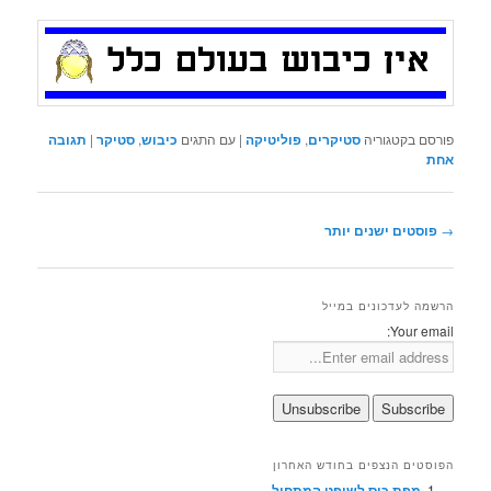
פורסם בקטגוריה
סטיקרים
,
פוליטיקה
|
עם התגים
כיבוש
,
סטיקר
|
תגובה
אחת
ניווט
→
פוסטים ישנים יותר
בפוסטים
הרשמה לעדכונים במייל
Your email:
הפוסטים הנצפים בחודש האחרון
מפת כיס לשופט המתחיל