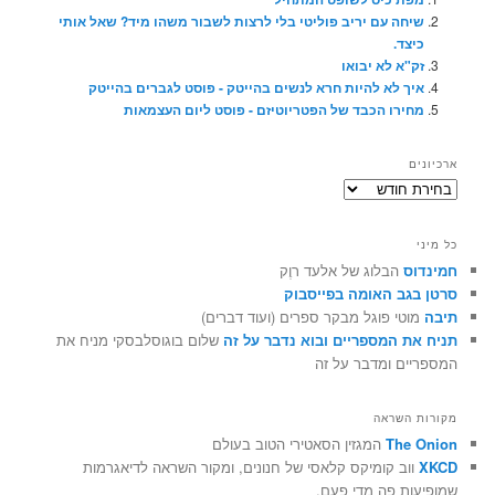
שיחה עם יריב פוליטי בלי לרצות לשבור משהו מיד? שאל אותי
כיצד.
זק"א לא יבואו
איך לא להיות חרא לנשים בהייטק - פוסט לגברים בהייטק
מחירו הכבד של הפטריוטיזם - פוסט ליום העצמאות
ארכיונים
ארכיונים
כל מיני
חמינדוס
הבלוג של אלעד רוֶק
סרטן בגב האומה בפייסבוק
תיבה
מוטי פוגל מבקר ספרים (ועוד דברים)
תניח את המספריים ובוא נדבר על זה
שלום בוגוסלבסקי מניח את
המספריים ומדבר על זה
מקורות השראה
The Onion
המגזין הסאטירי הטוב בעולם
XKCD
ווב קומיקס קלאסי של חנונים, ומקור השראה לדיאגרמות
שמופיעות פה מדי פעם.