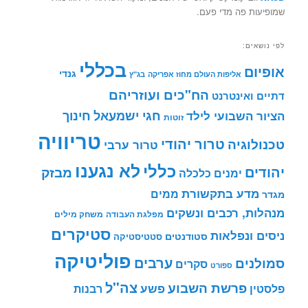
שמופיעות פה מדי פעם.
לפי נושאים:
בכללי
אופיום
גנדי
אליפות העולם מחוז אפריקה
בג"ץ
הח"כים ועוזריהם
דתיים ואינטרנט
חינוך
חגי ישמעאל
הציור השבועי לילד
זוטות
טריוויה
טרור יהודי
טכנולוגיה
טרור ערבי
לא נגענו
כללי
יהודים
מבזק
ימנים
כלכלה
מדע בתקשורת
ממים
מגדר
מנהלות, רכבים ונשקים
מפלגת העבודה
משחק מילים
סטיקרים
ניסים ונפלאות
סטודנטים
סטטיסטיקה
פוליטיקה
ערבים
סמולנים
סקרים
ספורט
צה"ל
פרשת השבוע
פשע
פלסטין
רבנות