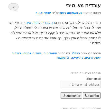
עובדיה vs. טיבי
2
פורסם בתאריך
29 באוגוסט 2010
על ידי
עבגד יבאור
נתניהו מגיב לחילופי הגידופים בין ה
רב עובדיה
ל
חה”כ טיבי
: “זה שאחמד
אמר לו ‘הכל חוזר אליך’ זה אומר שכרגע הערבי בלי השמלה מוביל,
אלא אם הערבי עם השמלה יגיד לו ‘קקה בידיך’, אבל אז הוא עשוי לומר
לו בחזרה ‘חתול השתין עליך’, כך שהכל עוד פתוח עד שמישהו יגע
באדום.”
פורסם בקטגוריה
בכללי
|
עם התגים
אחמד טיבי
,
יהודים
,
נתניהו
,
עובדיה
יוסף
,
ערבים
,
פוליטיקה
|
2
תגובות
הרשמה לעדכונים במייל
Your email:
הפוסטים הנצפים בחודש האחרון