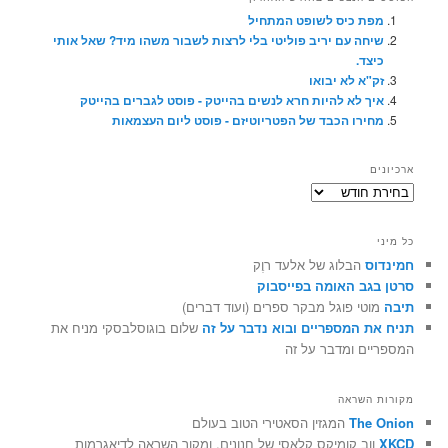
מפת כיס לשופט המתחיל
שיחה עם יריב פוליטי בלי לרצות לשבור משהו מיד? שאל אותי
כיצד.
זק"א לא יבואו
איך לא להיות חרא לנשים בהייטק - פוסט לגברים בהייטק
מחירו הכבד של הפטריוטיזם - פוסט ליום העצמאות
ארכיונים
ארכיונים
כל מיני
חמינדוס
הבלוג של אלעד רוֶק
סרטן בגב האומה בפייסבוק
תיבה
מוטי פוגל מבקר ספרים (ועוד דברים)
תניח את המספריים ובוא נדבר על זה
שלום בוגוסלבסקי מניח את
המספריים ומדבר על זה
מקורות השראה
The Onion
המגזין הסאטירי הטוב בעולם
XKCD
ווב קומיקס קלאסי של חנונים, ומקור השראה לדיאגרמות