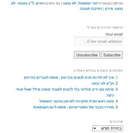
פורסם בקטגוריה
חגי ישמעאל
,
לא נגענו
|
עם התגים
הוזים
,
ל"ג בעומר
,
לא
נגענו
,
מירון
|
כתיבת תגובה
הרשמה לעדכונים במייל
Your email:
הפוסטים הנצפים בחודש האחרון
איך לא להיות חרא לנשים בהייטק - פוסט לגברים בהייטק
זק"א לא יבואו
שיחה עם יריב פוליטי בלי לרצות לשבור משהו מיד? שאל אותי
כיצד.
מונה ראש ועדת החקירה למימון ארגוני השמאל
מחירו הכבד של הפטריוטיזם - פוסט ליום העצמאות
ארכיונים
ארכיונים