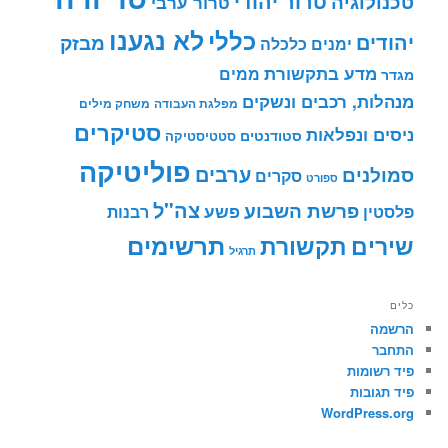
טרור יהודי
טכנולוגיה
טרור ערבי
לא נגענו
כללי
יהודים
מבזק
ימנים
כלכלה
מדע בתקשורת
ממים
מגדר
מנהלות, רכבים ונשקים
מפלגת העבודה
משחק מילים
סטיקרים
ניסים ונפלאות
סטודנטים
סטטיסטיקה
פוליטיקה
ערבים
סמולנים
סקרים
ספורט
צה"ל
פרשת השבוע
פשע
פלסטין
רבנות
תרשימים
שירים
תקשורת
תרגיל
כלים
הרשמה
התחבר
פיד רשומות
פיד תגובות
WordPress.org