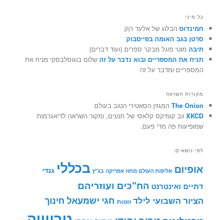
כל מיני
חמינדוס
הבלוג של אלעד רוֶק
סרטן בגב האומה בפייסבוק
תיבה
מוטי פוגל מבקר ספרים (ועוד דברים)
תניח את המספריים ובוא נדבר על זה
שלום בוגוסלבסקי מניח את
המספריים ומדבר על זה
מקורות השראה
The Onion
המגזין הסאטירי הטוב בעולם
XKCD
ווב קומיקס קלאסי של חנונים, ומקור השראה לדיאגרמות
שמופיעות פה מדי פעם.
לפי נושאים:
בכללי
אופיום
גנדי
אליפות העולם מחוז אפריקה
בג"ץ
הח"כים ועוזריהם
דתיים ואינטרנט
חינוך
חגי ישמעאל
הציור השבועי לילד
זוטות
טריוויה