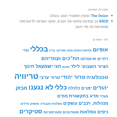
מקורות השראה
The Onion
המגזין הסאטירי הטוב בעולם
XKCD
ווב קומיקס קלאסי של חנונים, ומקור השראה לדיאגרמות
שמופיעות פה מדי פעם.
לפי נושאים:
בכללי
אופיום
גנדי
אליפות העולם מחוז אפריקה
בג"ץ
הח"כים ועוזריהם
דתיים ואינטרנט
חינוך
חגי ישמעאל
הציור השבועי לילד
זוטות
טריוויה
טרור יהודי
טכנולוגיה
טרור ערבי
לא נגענו
כללי
יהודים
מבזק
ימנים
כלכלה
מדע בתקשורת
ממים
מגדר
מנהלות, רכבים ונשקים
מפלגת העבודה
משחק מילים
סטיקרים
ניסים ונפלאות
סטודנטים
סטטיסטיקה