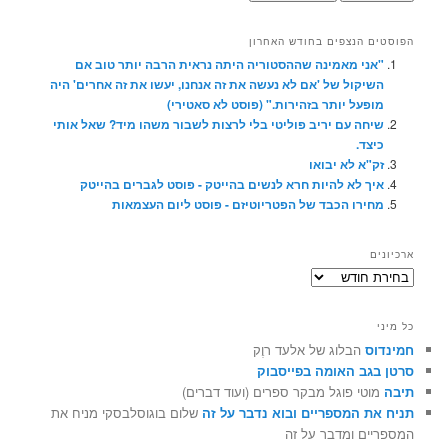
הפוסטים הנצפים בחודש האחרון
"אני מאמינה שההסטוריה היתה נראית הרבה יותר טוב אם
השיקול של 'אם לא נעשה את זה אנחנו, יעשו את זה אחרים' היה
מופעל יותר בזהירות." (פוסט לא סאטירי)
שיחה עם יריב פוליטי בלי לרצות לשבור משהו מיד? שאל אותי
כיצד.
זק"א לא יבואו
איך לא להיות חרא לנשים בהייטק - פוסט לגברים בהייטק
מחירו הכבד של הפטריוטיזם - פוסט ליום העצמאות
ארכיונים
ארכיונים
כל מיני
חמינדוס
הבלוג של אלעד רוֶק
סרטן בגב האומה בפייסבוק
תיבה
מוטי פוגל מבקר ספרים (ועוד דברים)
תניח את המספריים ובוא נדבר על זה
שלום בוגוסלבסקי מניח את
המספריים ומדבר על זה