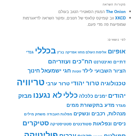
מקורות השראה
The Onion
המגזין הסאטירי הטוב בעולם
XKCD
ווב קומיקס קלאסי של חנונים, ומקור השראה לדיאגרמות
שמופיעות פה מדי פעם.
לפי נושאים:
בכללי
אופיום
גנדי
אליפות העולם מחוז אפריקה
בג"ץ
הח"כים ועוזריהם
דתיים ואינטרנט
חינוך
חגי ישמעאל
הציור השבועי לילד
זוטות
טריוויה
טרור יהודי
טכנולוגיה
טרור ערבי
לא נגענו
כללי
יהודים
מבזק
ימנים
כלכלה
מדע בתקשורת
ממים
מגדר
מנהלות, רכבים ונשקים
מפלגת העבודה
משחק מילים
סטיקרים
ניסים ונפלאות
סטודנטים
סטטיסטיקה
פוליטיקה
ערבים
סמולנים
סקרים