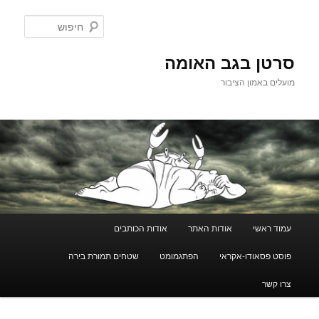
לדלג
לתוכן
חיפוש
סרטן בגב האומה
מועלים באמון הציבור
תפריט
עמוד ראשי
אודות האתר
אודות הכותבים
ראשי
פוסט פסאודו-אקראי
הפתגמומט
שטחים תמורת בירה
צרו קשר