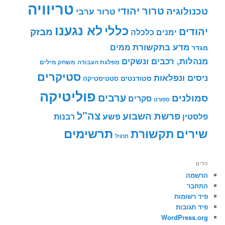
טריוויה
טרור יהודי
טכנולוגיה
טרור ערבי
לא נגענו
כללי
יהודים
מבזק
ימנים
כלכלה
מדע בתקשורת
ממים
מגדר
מנהלות, רכבים ונשקים
מפלגת העבודה
משחק מילים
סטיקרים
ניסים ונפלאות
סטודנטים
סטטיסטיקה
פוליטיקה
ערבים
סמולנים
סקרים
ספורט
צה"ל
פרשת השבוע
פשע
פלסטין
רבנות
תרשימים
שירים
תקשורת
תרגיל
כלים
הרשמה
התחבר
פיד רשומות
פיד תגובות
WordPress.org