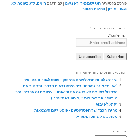
פורסם בקטגוריה
חגי ישמעאל
,
לא נגענו
|
עם התגים
הוזים
,
ל"ג בעומר
,
לא
נגענו
,
מירון
|
כתיבת תגובה
הרשמה לעדכונים במייל
Your email:
הפוסטים הנצפים בחודש האחרון
איך לא להיות חרא לנשים בהייטק - פוסט לגברים בהייטק
"אני מאמינה שההסטוריה היתה נראית הרבה יותר טוב אם
השיקול של 'אם לא נעשה את זה אנחנו, יעשו את זה אחרים' היה
מופעל יותר בזהירות." (פוסט לא סאטירי)
זק"א לא יבואו
מחירו הכבד של הפטריוטיזם - פוסט ליום העצמאות
מפת כיס לשופט המתחיל
ארכיונים