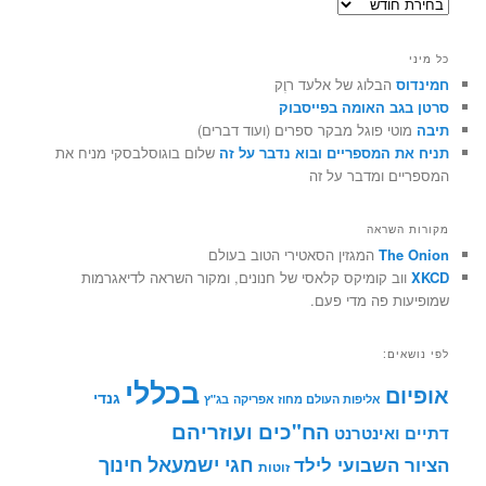
ארכיונים
כל מיני
חמינדוס
הבלוג של אלעד רוֶק
סרטן בגב האומה בפייסבוק
תיבה
מוטי פוגל מבקר ספרים (ועוד דברים)
תניח את המספריים ובוא נדבר על זה
שלום בוגוסלבסקי מניח את
המספריים ומדבר על זה
מקורות השראה
The Onion
המגזין הסאטירי הטוב בעולם
XKCD
ווב קומיקס קלאסי של חנונים, ומקור השראה לדיאגרמות
שמופיעות פה מדי פעם.
לפי נושאים:
בכללי
אופיום
גנדי
אליפות העולם מחוז אפריקה
בג"ץ
הח"כים ועוזריהם
דתיים ואינטרנט
חינוך
חגי ישמעאל
הציור השבועי לילד
זוטות