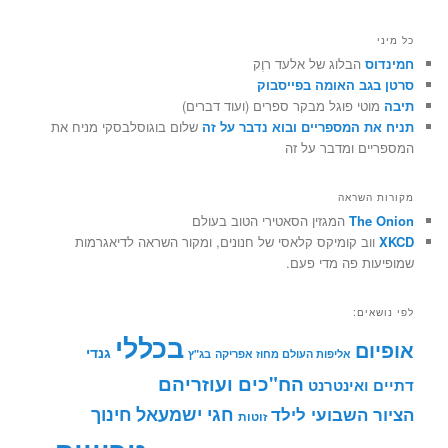
כל מיני
חמינדוס
הבלוג של אלעד רוֶק
סרטן בגב האומה בפייסבוק
תיבה
מוטי פוגל מבקר ספרים (ועוד דברים)
תניח את המספריים ובוא נדבר על זה
שלום בוגוסלבסקי מניח את
המספריים ומדבר על זה
מקורות השראה
The Onion
המגזין הסאטירי הטוב בעולם
XKCD
ווב קומיקס קלאסי של חנונים, ומקור השראה לדיאגרמות
שמופיעות פה מדי פעם.
לפי נושאים:
בכללי
אופיום
גנדי
אליפות העולם מחוז אפריקה
בג"ץ
הח"כים ועוזריהם
דתיים ואינטרנט
חינוך
חגי ישמעאל
הציור השבועי לילד
זוטות