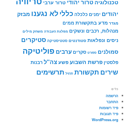
טריוויה
טרור יהודי
טכנולוגיה
טרור ערבי
לא נגענו
כללי
יהודים
מבזק
ימנים
כלכלה
מדע בתקשורת
ממים
מגדר
מנהלות, רכבים ונשקים
מפלגת העבודה
משחק מילים
סטיקרים
ניסים ונפלאות
סטודנטים
סטטיסטיקה
פוליטיקה
ערבים
סמולנים
סקרים
ספורט
צה"ל
פרשת השבוע
פשע
פלסטין
רבנות
תרשימים
שירים
תקשורת
תרגיל
כלים
הרשמה
התחבר
פיד רשומות
פיד תגובות
WordPress.org