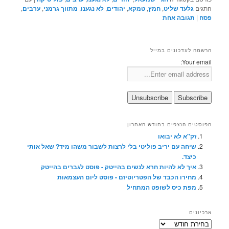
התגים
גלעד שליט
,
חמץ
,
טמקא
,
יהודים
,
לא נגענו
,
מתווך גרמני
,
ערבים
,
פסח
|
תגובה
אחת
הרשמה לעדכונים במייל
Your email:
הפוסטים הנצפים בחודש האחרון
זק"א לא יבואו
שיחה עם יריב פוליטי בלי לרצות לשבור משהו מיד? שאל אותי
כיצד.
איך לא להיות חרא לנשים בהייטק - פוסט לגברים בהייטק
מחירו הכבד של הפטריוטיזם - פוסט ליום העצמאות
מפת כיס לשופט המתחיל
ארכיונים
ארכיונים