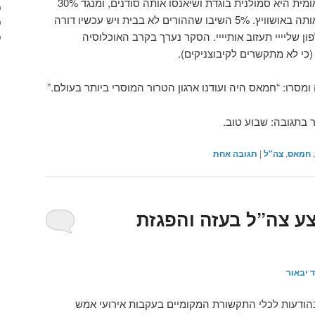
מאמינים שסוכנות הדירוג הבינלאומית היא סמולנית בוגדת ושיאנסו אותה סודנים, ומנגד 30%
סוברים שחבל שהיטלר לא גמר אותה באושוויץ. 5% השיבו שההורים לא בבית ויש עכשיו דורה
פון שליייי תעזוב אותיייי. הסקר נערך בקרב האוכלוסיה
סרו: “חמאס היה ועודנו ארגון הטרור המוסרי ביותר בעולם.”
 בתגובה: שבוע טוב.
,
חמאס
,
צה"ל
|
תגובה
אחת
ע צה”ל בעזה והפגזת
 יבאור
הודעות לכלי התקשורת המקומיים בעקבות אירועי אמש