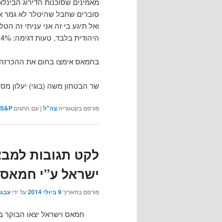
ואל תיגע בי זה אני עניתי זה הטל
היהודית בלבד, טעות דגימה: 4% (כי לא מתקשרים לקיבוצניקים).
בחמאס אימצו בחום את ההכרזה ומ
שר הבטחון משה (בוגי) יעלון מסר
פורסם בקטגוריה
צה"ל
|
עם התגים
S&P
לקט תגובות למבצ
ישראל ע”י חמאס
פורסם בתאריך
9 ביולי 2014
על ידי
עבגד
חמאס וישראל יצאו הבוקר ב