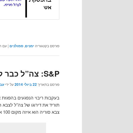
פורסם בקטגוריה
ימנים
,
סמולנים
|
עם ה
S&P: צה”ל כבר לא הצבא המוסרי בעולם
פורסם בתאריך
22 ביולי 2014
על ידי
עבג
תוריד את דירוגו של צה”ל לצבא ה
צבא סוריה הוא איזה מקום 100 או משהו כזה, ואני לא אופיר אקוניס.