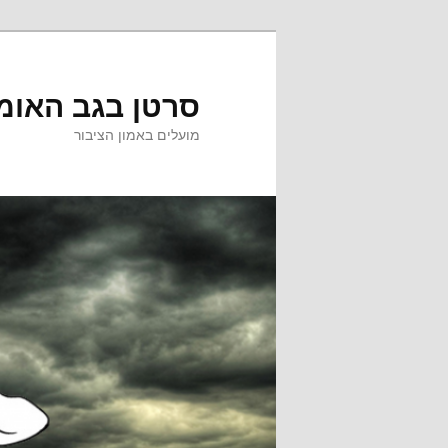
לדלג
לדלג
לתוכן
לתוכן
המשני
סרטן בגב האומ
מועלים באמון הציבור