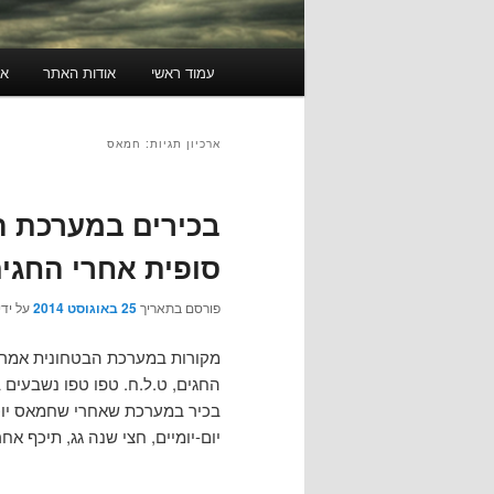
תפריט
עמוד ראשי
אודות האתר
או
ראשי
ארכיון תגיות:
חמאס
בכירים במערכת ה
סופית אחרי החגי
פורסם בתאריך
25 באוגוסט 2014
על ידי
מקורות במערכת הבטחונית אמרו 
החגים, ט.ל.ח. טפו טפו נשבעים 
בכיר במערכת שאחרי שחמאס יוכר
יום-יומיים, חצי שנה גג, תיכף אח