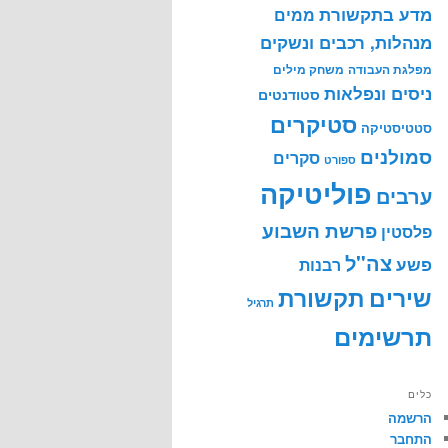
מדע בתקשורת
ממים
מנהלות, רכבים ונשקים
מפלגת העבודה
משחק מילים
ניסים ונפלאות
סטודנטים
סטיקרים
סטטיסטיקה
סמולנים
סקרים
ספורט
פוליטיקה
ערבים
פרשת השבוע
פלסטין
צה"ל
פשע
רבנות
שירים
תקשורת
תרגיל
תרשימים
כלים
הרשמה
התחבר