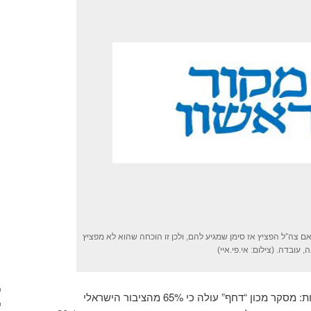
ם צה”ל הפציץ אז סימן שמגיע להם, ולכן זו הוכחה שהוא לא מפציץ
 עובדה. (צילום: אי.פי.איי)
ברחוב הישראלי התגובות מעורבות: מסקר מכון “דחף” עולה כי 65% מהציבור הישראלי