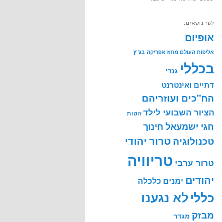
לפי נושאים:
אופיום
אליפות העולם מחוז אפריקה
בג"ץ
בכללי
גנדי
דתיים ואינטרנט
הח"כים ועוזריהם
הציור השבועי לילד
זוטות
חינוך
חגי ישמעאל
טרור יהודי
טכנולוגיה
טריוויה
טרור ערבי
יהודים
ימנים
כלכלה
לא נגענו
כללי
מבזק
מגדר