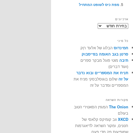
מפת כיס לשופט המתחיל
ארכיונים
ארכיונים
כל מיני
חמינדוס
הבלוג של אלעד רוֶק
סרטן בגב האומה בפייסבוק
תיבה
מוטי פוגל מבקר ספרים
(ועוד דברים)
תניח את המספריים ובוא נדבר
על זה
שלום בוגוסלבסקי מניח את
המספריים ומדבר על זה
מקורות השראה
The Onion
המגזין הסאטירי הטוב
בעולם
XKCD
ווב קומיקס קלאסי של
חנונים, ומקור השראה לדיאגרמות
שמופיעות פה מדי פעם.