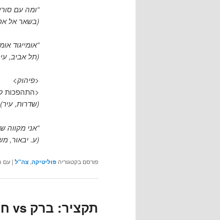
“ומה עם סורי
(בשאר אל אסד
“אומייגוד אומי
(תל אביב, עיר
<פיהוק>
<התהפכות לצ
(שדרות, עיר)
“אני מקווה ש
(ע. יבאור, מש
פורסם בקטגוריה
פוליטיקה
,
צה"ל
|
עם ה
תקציר: ברק vs חמאס