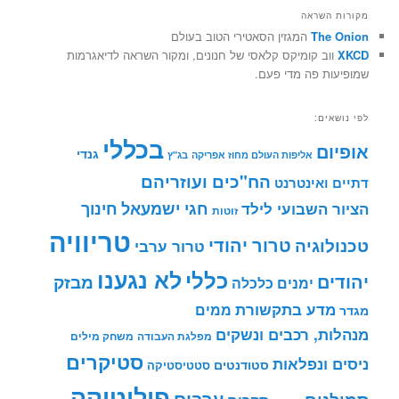
מקורות השראה
The Onion
המגזין הסאטירי הטוב בעולם
XKCD
ווב קומיקס קלאסי של חנונים, ומקור השראה לדיאגרמות
שמופיעות פה מדי פעם.
לפי נושאים:
בכללי
אופיום
גנדי
אליפות העולם מחוז אפריקה
בג"ץ
הח"כים ועוזריהם
דתיים ואינטרנט
חינוך
חגי ישמעאל
הציור השבועי לילד
זוטות
טריוויה
טרור יהודי
טכנולוגיה
טרור ערבי
לא נגענו
כללי
יהודים
מבזק
ימנים
כלכלה
מדע בתקשורת
ממים
מגדר
מנהלות, רכבים ונשקים
מפלגת העבודה
משחק מילים
סטיקרים
ניסים ונפלאות
סטודנטים
סטטיסטיקה
פוליטיקה
ערבים