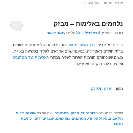
ארכיון תגיות:
הקול היהודי
נלחמים באלימות – מבזק
פורסם בתאריך
5 באפריל 2011
על ידי
עבגד יבאור
בדרום תל אביב
יערך מצעד מחאה
נגד נוכחותם של מסתננים ושוהים
בלתי חוקיים מאפריקה, בטענה שהם אחראים לעליה בפשיעה באיזור,
משום שנוכחותם תורמות ישירות לעליה במקרי ה
אלימות נגד מסתננים
ושוהים בלתי חוקיים מאפריקה.
מקור:
מדרון חלקלק
פורסם בקטגוריה
טרור יהודי
,
מבזק
,
מסתננים
|
עם התגים
גזענות
,
דרום
תל אביב
,
הקול היהודי
,
מסתננים
,
נוה שאנן
,
עובדים זרים
|
כתיבת
תגובה