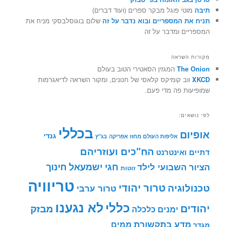
תיבה
מוטי פוגל מבקר ספרים (ועוד דברים)
תניח את המספריים ובוא נדבר על זה
שלום בוגוסלבסקי מניח את
המספריים ומדבר על זה
מקורות השראה
The Onion
המגזין הסאטירי הטוב בעולם
XKCD
ווב קומיקס קלאסי של חנונים, ומקור השראה לדיאגרמות
שמופיעות פה מדי פעם.
לפי נושאים:
בכללי
אופיום
גנדי
אליפות העולם מחוז אפריקה
בג"ץ
הח"כים ועוזריהם
דתיים ואינטרנט
חינוך
חגי ישמעאל
הציור השבועי לילד
זוטות
טריוויה
טרור יהודי
טכנולוגיה
טרור ערבי
לא נגענו
כללי
יהודים
מבזק
ימנים
כלכלה
מדע בתקשורת
ממים
מגדר