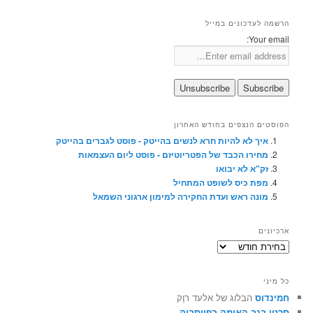
הרשמה לעדכונים במייל
Your email:
הפוסטים הנצפים בחודש האחרון
איך לא להיות חרא לנשים בהייטק - פוסט לגברים בהייטק
מחירו הכבד של הפטריוטיזם - פוסט ליום העצמאות
זק"א לא יבואו
מפת כיס לשופט המתחיל
מונה ראש ועדת החקירה למימון ארגוני השמאל
ארכיונים
ארכיונים
כל מיני
חמינדוס
הבלוג של אלעד רוֶק
סרטן בגב האומה בפייסבוק