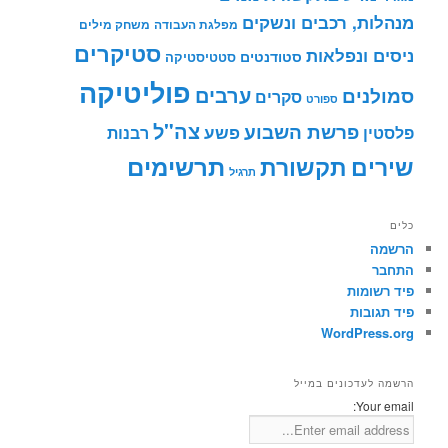
מנהלות, רכבים ונשקים
מפלגת העבודה
משחק מילים
סטיקרים
ניסים ונפלאות
סטודנטים
סטטיסטיקה
פוליטיקה
ערבים
סמולנים
סקרים
ספורט
צה"ל
פרשת השבוע
פשע
פלסטין
רבנות
תרשימים
שירים
תקשורת
תרגיל
כלים
הרשמה
התחבר
פיד רשומות
פיד תגובות
WordPress.org
הרשמה לעדכונים במייל
Your email: