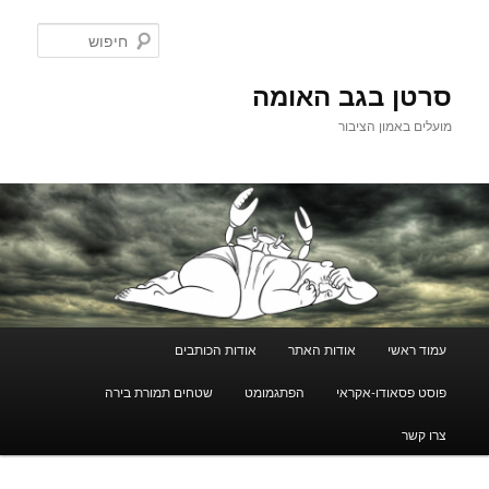
לדלג
לתוכן
חיפוש
סרטן בגב האומה
מועלים באמון הציבור
תפריט
עמוד ראשי
אודות האתר
אודות הכותבים
ראשי
פוסט פסאודו-אקראי
הפתגמומט
שטחים תמורת בירה
צרו קשר