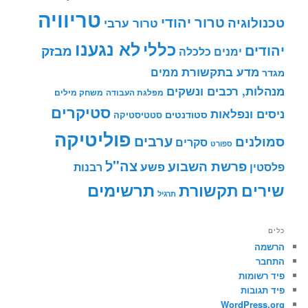
טריוויה
טרור יהודי
טכנולוגיה
טרור ערבי
לא נגענו
כללי
יהודים
מבזק
ימנים
כלכלה
מדע בתקשורת
ממים
מגדר
מנהלות, רכבים ונשקים
מפלגת העבודה
משחק מילים
סטיקרים
ניסים ונפלאות
סטודנטים
סטטיסטיקה
פוליטיקה
ערבים
סמולנים
סקרים
ספורט
צה"ל
פרשת השבוע
פשע
פלסטין
רבנות
תרשימים
שירים
תקשורת
תרגיל
כלים
הרשמה
התחבר
פיד רשומות
פיד תגובות
WordPress.org