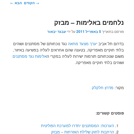
ניווט
→
הקודם
הבא
←
בפוסטים
נלחמים באלימות – מבזק
פורסם בתאריך
5 באפריל 2011
על ידי
עבגד יבאור
בדרום תל אביב
יערך מצעד מחאה
נגד נוכחותם של מסתננים ושוהים
בלתי חוקיים מאפריקה, בטענה שהם אחראים לעליה בפשיעה באיזור,
משום שנוכחותם תורמות ישירות לעליה במקרי ה
אלימות נגד מסתננים
ושוהים בלתי חוקיים מאפריקה.
מקור:
מדרון חלקלק
פוסטים קשורים:
הערכות: המסתננים יחדרו למערכת הפוליטית
הרחבות לחוק שלילת האזרחות – מבזק