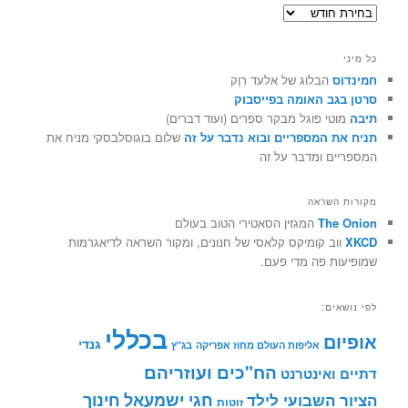
ארכיונים
כל מיני
חמינדוס
הבלוג של אלעד רוֶק
סרטן בגב האומה בפייסבוק
תיבה
מוטי פוגל מבקר ספרים (ועוד דברים)
תניח את המספריים ובוא נדבר על זה
שלום בוגוסלבסקי מניח את
המספריים ומדבר על זה
מקורות השראה
The Onion
המגזין הסאטירי הטוב בעולם
XKCD
ווב קומיקס קלאסי של חנונים, ומקור השראה לדיאגרמות
שמופיעות פה מדי פעם.
לפי נושאים:
בכללי
אופיום
גנדי
אליפות העולם מחוז אפריקה
בג"ץ
הח"כים ועוזריהם
דתיים ואינטרנט
חינוך
חגי ישמעאל
הציור השבועי לילד
זוטות