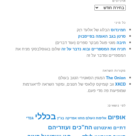
ארכיונים
ארכיונים
כל מיני
חמינדוס
הבלוג של אלעד רוֶק
סרטן בגב האומה בפייסבוק
תיבה
מוטי פוגל מבקר ספרים (ועוד דברים)
תניח את המספריים ובוא נדבר על זה
שלום בוגוסלבסקי מניח את
המספריים ומדבר על זה
מקורות השראה
The Onion
המגזין הסאטירי הטוב בעולם
XKCD
ווב קומיקס קלאסי של חנונים, ומקור השראה לדיאגרמות
שמופיעות פה מדי פעם.
לפי נושאים:
בכללי
אופיום
גנדי
אליפות העולם מחוז אפריקה
בג"ץ
הח"כים ועוזריהם
דתיים ואינטרנט