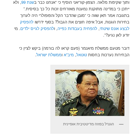
ותוך שקיפות מלאה. הצפון-קוריאני הוסיף כי “אנחנו כבר ב
שנת 99
, ולא
ייתכן כי במדינה מתוקנת נמענת מאזרחים זכות כל כך בסיסית.”
בתגובה אמר תאן שווה כי “מובן שהדבר הקל והפופולרי היה לערוך
בחירות הוגנות, אבל איפה חוצים את הגבול? בסוף ידרשו
להפסיק
לבצע אונס שיטתי
,
להפחית בעבודות כפייה
, ו
להפסיק לגייס ילדים
. מי
יודע לאן נגיע?”.
דובר מטעם ממשלת מיאנמר (פעם קראו לה בורמה) ביקש לציין כי
הבחירות נערכות בחסות
טוטאל
,
מיב”א
ו
ממשלת ישראל
.
הגנרל בפוזה מדיטטיבית אופיינית