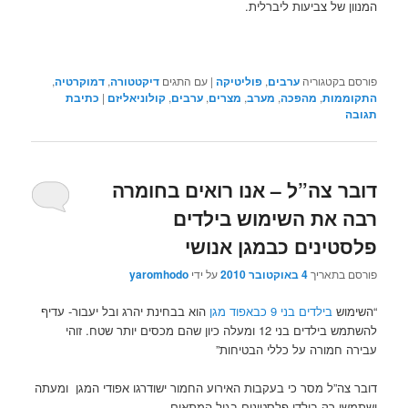
המנוון של צביעות ליברלית.
פורסם בקטגוריה
ערבים
,
פוליטיקה
|
עם התגים
דיקטטורה
,
דמוקרטיה
,
התקוממות
,
מהפכה
,
מערב
,
מצרים
,
ערבים
,
קולוניאליזם
|
כתיבת
תגובה
דובר צה”ל – אנו רואים בחומרה
רבה את השימוש בילדים
פלסטינים כבמגן אנושי
פורסם בתאריך
4 באוקטובר 2010
על ידי
yaromhodo
“השימוש
בילדים בני 9 כבאפוד מגן
הוא בבחינת יהרג ובל יעבור- עדיף
להשתמש בילדים בני 12 ומעלה כיון שהם מכסים יותר שטח. זוהי
עבירה חמורה על כללי הבטיחות”
דובר צה”ל מסר כי בעקבות האירוע החמור ישודרגו אפודי המגן ומעתה
ישתמשו רק בילדי פלסטינים בגיל המתאים