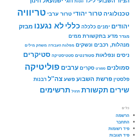
חינוך
חגי ישמעאל
הציור השבועי לילד
זוטות
טריוויה
טרור יהודי
טכנולוגיה
טרור ערבי
לא נגענו
כללי
יהודים
מבזק
ימנים
כלכלה
מדע בתקשורת
ממים
מגדר
מנהלות, רכבים ונשקים
מפלגת העבודה
משחק מילים
סטיקרים
ניסים ונפלאות
סטודנטים
סטטיסטיקה
פוליטיקה
ערבים
סמולנים
סקרים
ספורט
צה"ל
פרשת השבוע
פשע
פלסטין
רבנות
תרשימים
שירים
תקשורת
תרגיל
כלים
הרשמה
התחבר
פיד רשומות
פיד תגובות