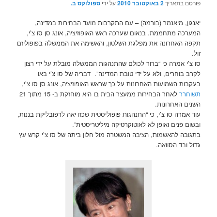
פורסם בתאריך
2 באוקטובר 2010
על ידי
ספולוקס ב.
יאנגון, מיאנמר (בורמה) – עם התקרבות מועד הבחירות במדינה,
המערכה מתחממת. בנאום שערכה ראש האופוזיציה, אונג סן סו צ’י,
תקפה האחרונה את מפלגת השלטון, והאשימה את הממשלה בפופוליזם
זול.
סו צ’י אמרה כי “ברור לכולם שהתנהגות הממשלה מובלת על ידי רצון
לקרב בוחרים, ולא על ידי טובת המדינה”. דבריה של סו צ’י באו
בעקבות השמועות האחרונות על כך שראש האופוזיציה, אונג סן סו צ’י,
תשוחרר
לאחר הבחירות ממעצר הבית בו היא מוחזקת ב- 15 מתוך 21
השנים האחרונות.
עוד אמרה סו צ’י, כי “התנהגות פופוליסטית שכזו יאה לרפובליקת בננות,
ובשום פנים ואופן לא לאוטוקרטיקה מיליטריסטית”.
בתגובה להאשמות, הציבה המשטרה מול חלון ביתה של סו צ’י קרש עץ
גדול ובד הסוואה.