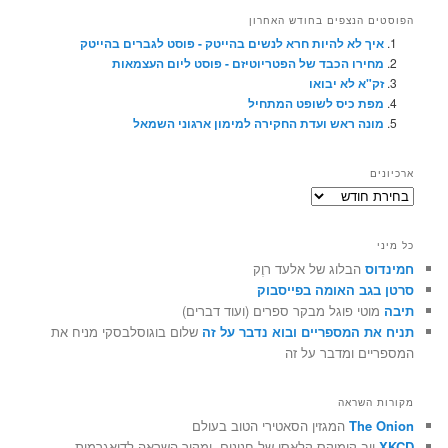
הפוסטים הנצפים בחודש האחרון
איך לא להיות חרא לנשים בהייטק - פוסט לגברים בהייטק
מחירו הכבד של הפטריוטיזם - פוסט ליום העצמאות
זק"א לא יבואו
מפת כיס לשופט המתחיל
מונה ראש ועדת החקירה למימון ארגוני השמאל
ארכיונים
ארכיונים
כל מיני
חמינדוס
הבלוג של אלעד רוֶק
סרטן בגב האומה בפייסבוק
תיבה
מוטי פוגל מבקר ספרים (ועוד דברים)
תניח את המספריים ובוא נדבר על זה
שלום בוגוסלבסקי מניח את
המספריים ומדבר על זה
מקורות השראה
The Onion
המגזין הסאטירי הטוב בעולם
XKCD
ווב קומיקס קלאסי של חנונים, ומקור השראה לדיאגרמות