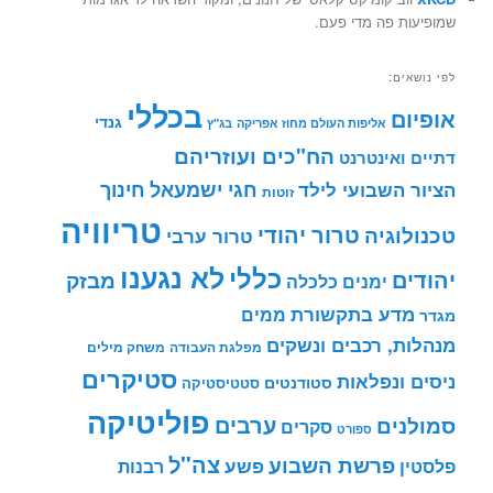
שמופיעות פה מדי פעם.
לפי נושאים:
בכללי
אופיום
גנדי
אליפות העולם מחוז אפריקה
בג"ץ
הח"כים ועוזריהם
דתיים ואינטרנט
חינוך
חגי ישמעאל
הציור השבועי לילד
זוטות
טריוויה
טרור יהודי
טכנולוגיה
טרור ערבי
לא נגענו
כללי
יהודים
מבזק
ימנים
כלכלה
מדע בתקשורת
ממים
מגדר
מנהלות, רכבים ונשקים
מפלגת העבודה
משחק מילים
סטיקרים
ניסים ונפלאות
סטודנטים
סטטיסטיקה
פוליטיקה
ערבים
סמולנים
סקרים
ספורט
צה"ל
פרשת השבוע
פשע
פלסטין
רבנות