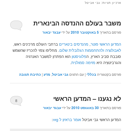
ארכיון תגיות:
גבי אביטל
משבר בעולם ההנדסה הבינארית
פורסם בתאריך
5 באוקטובר 2010
על ידי
עבגד יבאור
המדען הראשי פוטר
,
מהנדסים בינאריים
ברחבי העולם מרכינים ראש,
לאבולוציה ולהתחממות הגלובלית שלום
. מחליפו צפוי להכריז שהשמש
סובבת סביב הארץ, ה
פלוגיסטון
הוא הפתרון למשבר האנרגיה
והגרביטציה היא
מזימה סמולנית
.
פורסם בקטגוריה
בכללי
|
עם התגים
גבי אביטל
,
מדע
|
כתיבת תגובה
לא נגענו – המדען הראשי
8
פורסם בתאריך
30 באוגוסט 2010
על ידי
עבגד יבאור
המדען הראשי גבי אביטל
אומר בראיון ל nrg
: