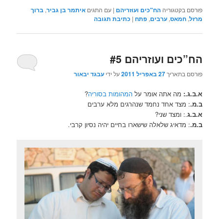
פורסם בקטגוריה
הח"כים ועוזריהם
|
עם התגים
איתמר בן גביר
,
ברוך
מרזל
,
חמאס
,
ערבים
,
פתח
|
כתיבת תגובה
הח”כים ועוזריהם #5
פורסם בתאריך
27 באפריל 2011
על ידי
עבגד יבאור
א.ב.ג.:
מה אתה אומר על
המהומות בסוריה
?
ב.מ.
: מצד אחד נחמד שנהרגים מלא ערבים
א.ב.ג
.: ומצד שני?
ב.מ.
: מדאיג שלאלה שישארו בחיים יהיה נסיון קרבי.