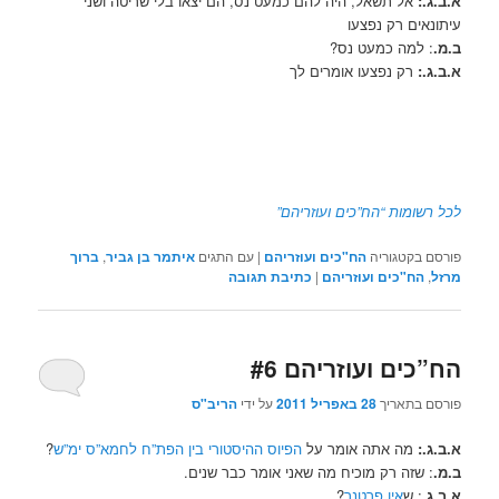
א.ב.ג.:
אל תשאל, היה להם כמעט נס, הם יצאו בלי שריטה ושני
עיתונאים רק נפצעו
ב.מ.
: למה כמעט נס?
א.ב.ג.:
רק נפצעו אומרים לך
לכל רשומות “הח”כים ועוזריהם”
פורסם בקטגוריה
הח"כים ועוזריהם
|
עם התגים
איתמר בן גביר
,
ברוך
מרזל
,
הח"כים ועוזריהם
|
כתיבת תגובה
הח”כים ועוזריהם #6
פורסם בתאריך
28 באפריל 2011
על ידי
הריב"ס
א.ב.ג.:
מה אתה אומר על
הפיוס ההיסטורי בין הפת”ח לחמא”ס ימ”ש
?
ב.מ.
: שזה רק מוכיח מה שאני אומר כבר שנים.
א.ב.ג
.: ש
אין פרטנר
?