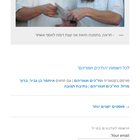
- תראה, בתמונה הזאת אני קצת דומה לאסף אשתר
לכל רשומות “הח”כים ועוזריהם”
פורסם בקטגוריה
הח"כים ועוזריהם
|
עם התגים
איתמר בן גביר
,
ברוך
מרזל
,
הח"כים ועוזריהם
|
כתיבת תגובה
ניווט
→
פוסטים ישנים יותר
בפוסטים
הרשמה לעדכונים במייל
Your email: