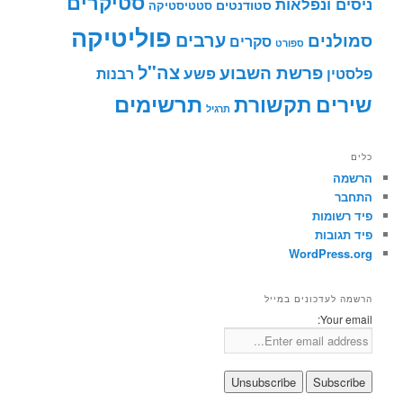
סטיקרים
ניסים ונפלאות
סטודנטים
סטטיסטיקה
פוליטיקה
ערבים
סמולנים
סקרים
ספורט
צה"ל
פרשת השבוע
פשע
פלסטין
רבנות
תרשימים
שירים
תקשורת
תרגיל
כלים
הרשמה
התחבר
פיד רשומות
פיד תגובות
WordPress.org
הרשמה לעדכונים במייל
Your email: