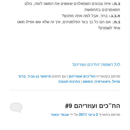
ב.מ.:
איזה צבועים השמאלנים שעושים את המשט לעזה, כולם
חמאסניקים בתחפושת.
א.ב.ג.:
ברור, אבל למה אתה מתכוון?
ב.מ.
: אם הם כל כך בעד הפלסטינים, איך זה שלא עשו אפילו משט
אחד לשומרון?
לכל רשומות “הח”כים ועוזריהם”
פורסם בקטגוריה
הח"כים ועוזריהם
|
עם התגים
איתמר בן גביר
,
ברוך
מרזל
,
גיאוגרפיה
,
המשט
|
כתיבת תגובה
הח”כים ועוזריהם #9
פורסם בתאריך
2 ביוני 2011
על ידי
עבגד יבאור