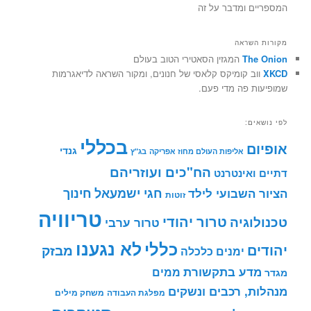
המספריים ומדבר על זה
מקורות השראה
The Onion
המגזין הסאטירי הטוב בעולם
XKCD
ווב קומיקס קלאסי של חנונים, ומקור השראה לדיאגרמות
שמופיעות פה מדי פעם.
לפי נושאים:
בכללי
אופיום
גנדי
אליפות העולם מחוז אפריקה
בג"ץ
הח"כים ועוזריהם
דתיים ואינטרנט
חינוך
חגי ישמעאל
הציור השבועי לילד
זוטות
טריוויה
טרור יהודי
טכנולוגיה
טרור ערבי
לא נגענו
כללי
יהודים
מבזק
ימנים
כלכלה
מדע בתקשורת
ממים
מגדר
מנהלות, רכבים ונשקים
מפלגת העבודה
משחק מילים