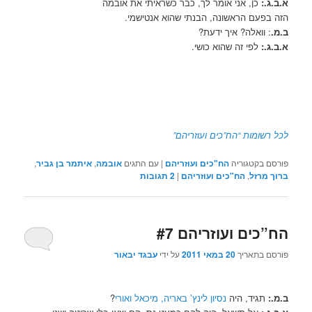
א.ב.ג.:
כן, אני אומר לך, כבר כשראיתי את אובמה
הזה בפעם הראשונה, הבנתי שהוא אנטישמי.
ב.מ.
: וואלה? איך ידעת?
א.ב.ג.:
לפי זה שהוא כושי.
לכל רשומות “הח”כים ועוזריהם”
פורסם בקטגוריה
הח"כים ועוזריהם
|
עם התגים
אובמה
,
איתמר בן גביר
,
ברוך מרזל
,
הח"כים ועוזריהם
|
2
תגובות
הח”כים ועוזריהם #7
פורסם בתאריך
20 במאי 2011
על ידי
עבגד יבאור
ב.מ.:
תגיד, היה
נסיון לינץ’ באריה, מיכאל ואורי
?