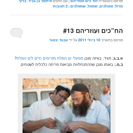
פורסם בקטגוריה
הח"כים ועוזריהם
|
עם התגים
איתמר בן גביר
,
ברוך
מרזל
,
סמולנים
,
שמאל
,
שמאלנים
|
2
תגובות
הח”כים ועוזריהם #13
פורסם בתאריך
10 ביולי 2011
על ידי
עבגד יבאור
א.ב.ג:
תגיד, באיזה מובן
מפעלי ים המלח מזרימים חיים לים המלח
?
ב.מ.:
באותו מובן שההתנחלויות מביאות פריחה כלכלית לשטחים.