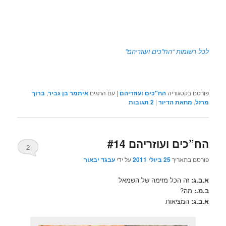
לכל רשומות “הח”כים ועוזריהם”
פורסם בקטגוריה
הח"כים ועוזריהם
|
עם התגים
איתמר בן גביר
,
ברוך
מרזל
,
מחאת הדיור
|
2
תגובות
הח”כים ועוזריהם #14
2
פורסם בתאריך
25 ביולי 2011
על ידי
עבגד יבאור
א.ב.ג:
זה הכל מזימה של השמאל
ב.מ.:
מה?
א.ב.ג:
המציאות