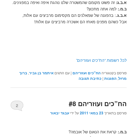
א.ב.ג:
זה פשוט מקומם שהמשטרה שלנו נוהגת איפה ואיפה במפגינים.
ב.מ.:
למה אתה מתכוון?
א.ב.ג.
: בהפגנה של שמאלנים הם מקסימום מרביצים עם אלות,
אבל כשהם מפנים מאחז הם אשכרה מרביצים עם אלות!
לכל רשומות “הח”כים ועוזריהם”
פורסם בקטגוריה
הח"כים ועוזריהם
|
עם התגים
איתמר בן גביר
,
ברוך
מרזל
,
הפגנות
|
כתיבת תגובה
הח”כים ועוזריהם #8
2
פורסם בתאריך
23 במאי 2011
על ידי
עבגד יבאור
ב.מ.:
קראת את הנאום של אובמה?