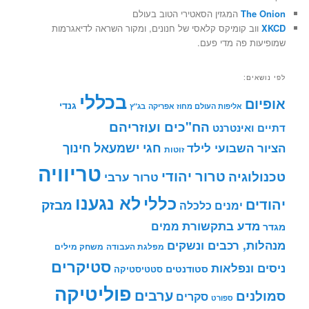
The Onion
המגזין הסאטירי הטוב בעולם
XKCD
ווב קומיקס קלאסי של חנונים, ומקור השראה לדיאגרמות
שמופיעות פה מדי פעם.
לפי נושאים:
בכללי
אופיום
גנדי
אליפות העולם מחוז אפריקה
בג"ץ
הח"כים ועוזריהם
דתיים ואינטרנט
חינוך
חגי ישמעאל
הציור השבועי לילד
זוטות
טריוויה
טרור יהודי
טכנולוגיה
טרור ערבי
לא נגענו
כללי
יהודים
מבזק
ימנים
כלכלה
מדע בתקשורת
ממים
מגדר
מנהלות, רכבים ונשקים
מפלגת העבודה
משחק מילים
סטיקרים
ניסים ונפלאות
סטודנטים
סטטיסטיקה
פוליטיקה
ערבים
סמולנים
סקרים
ספורט