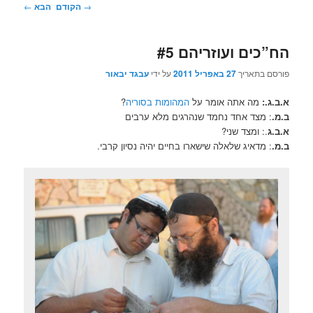
ניווט
→
הקודם
הבא
←
בפוסטים
הח”כים ועוזריהם #5
פורסם בתאריך
27 באפריל 2011
על ידי
עבגד יבאור
א.ב.ג.:
מה אתה אומר על
המהומות בסוריה
?
ב.מ.
: מצד אחד נחמד שנהרגים מלא ערבים
א.ב.ג
.: ומצד שני?
ב.מ.
: מדאיג שלאלה שישארו בחיים יהיה נסיון קרבי.