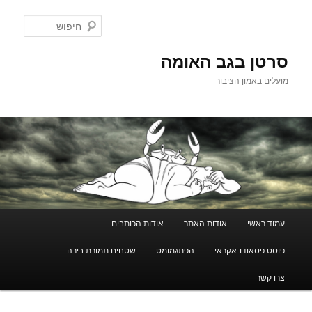
לדלג
לתוכן
חיפוש
סרטן בגב האומה
מועלים באמון הציבור
תפריט
עמוד ראשי
אודות האתר
אודות הכותבים
ראשי
פוסט פסאודו-אקראי
הפתגמומט
שטחים תמורת בירה
צרו קשר