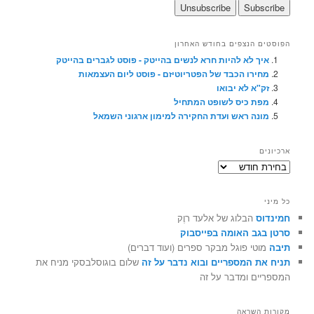
הפוסטים הנצפים בחודש האחרון
איך לא להיות חרא לנשים בהייטק - פוסט לגברים בהייטק
מחירו הכבד של הפטריוטיזם - פוסט ליום העצמאות
זק"א לא יבואו
מפת כיס לשופט המתחיל
מונה ראש ועדת החקירה למימון ארגוני השמאל
ארכיונים
ארכיונים
כל מיני
חמינדוס
הבלוג של אלעד רוֶק
סרטן בגב האומה בפייסבוק
תיבה
מוטי פוגל מבקר ספרים (ועוד דברים)
תניח את המספריים ובוא נדבר על זה
שלום בוגוסלבסקי מניח את
המספריים ומדבר על זה
מקורות השראה