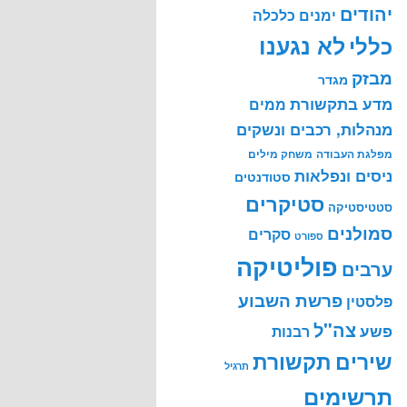
יהודים
ימנים
כלכלה
לא נגענו
כללי
מבזק
מגדר
מדע בתקשורת
ממים
מנהלות, רכבים ונשקים
מפלגת העבודה
משחק מילים
ניסים ונפלאות
סטודנטים
סטיקרים
סטטיסטיקה
סמולנים
סקרים
ספורט
פוליטיקה
ערבים
פרשת השבוע
פלסטין
צה"ל
פשע
רבנות
שירים
תקשורת
תרגיל
תרשימים