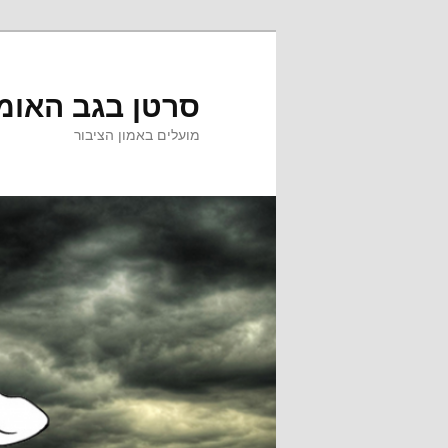
לדלג
לדלג
לתוכן
לתוכן
המשני
סרטן בגב האומ
מועלים באמון הציבור