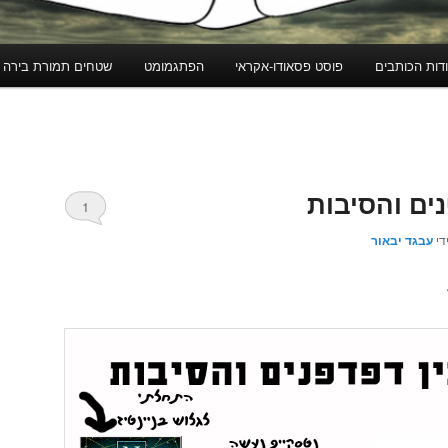
דות הכותבים
פוסט פסאודו-אקראי
הפתגמומט
שטחים תמורת בירה
ים והסיבות
1
די
עבגד יבאור