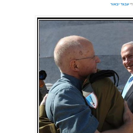
די
עבגד יבאור