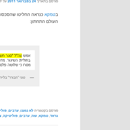
פורסם בתאריך
24 בפברואר 2011
על יד
ב
טמקא
כנראה החליטו שהסכסוך ה
העולם התחתון:
טוני "הבורר" בליי
פורסם בקטגוריה
לא נגענו
,
ערבים
,
פולי
גראד
,
טמקא
,
עזה
,
ערבים
,
פוליטיקה
,
צ