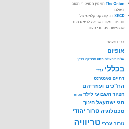
The Onion
המגזין הסאטירי הטוב
בעולם
XKCD
ווב קומיקס קלאסי של
חנונים, ומקור השראה לדיאגרמות
שמופיעות פה מדי פעם.
לפי נושאים:
אופיום
אליפות העולם מחוז אפריקה
בג"ץ
בכללי
גנדי
דתיים ואינטרנט
הח"כים ועוזריהם
הציור השבועי לילד
זוטות
חינוך
חגי ישמעאל
טרור יהודי
טכנולוגיה
טריוויה
טרור ערבי