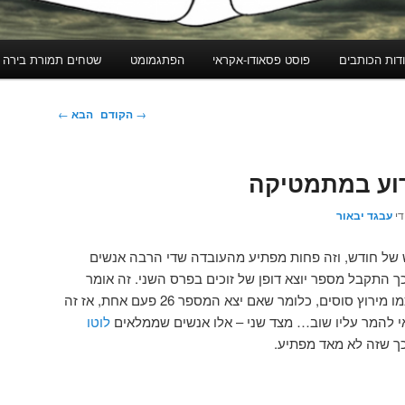
דות הכותבים
פוסט פסאודו-אקראי
הפתגמומט
שטחים תמורת בירה
ניווט
→
הקודם
הבא
←
בפוסטים
רוע במתמטיקה
די
עבגד יבאור
של חודש, וזה פחות מפתיע מהעובדה שדי הרבה אנשים
 התקבל מספר יוצא דופן של זוכים בפרס השני. זה אומר
שרבים מתייחסים למשחק הזה כמו מירוץ סוסים, כלומר שאם יצא המספר 26 פעם אחת, אז זה
י להמר עליו שוב… מצד שני – אלו אנשים שממלאים
לוטו
 כך שזה לא מאד מפתיע.