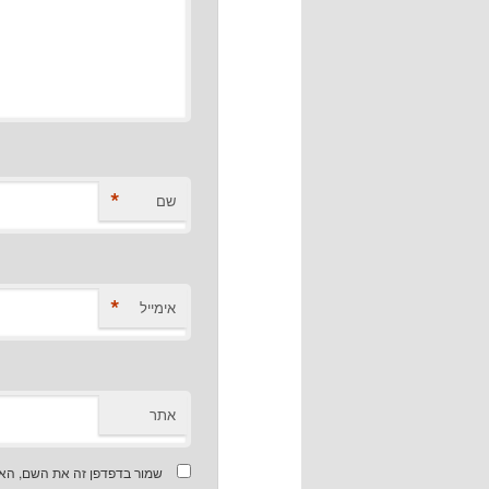
*
שם
*
אימייל
אתר
שמור בדפדפן זה את השם, האי