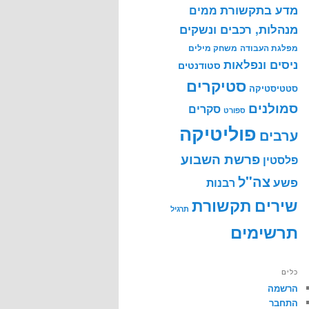
מדע בתקשורת
ממים
מנהלות, רכבים ונשקים
מפלגת העבודה
משחק מילים
ניסים ונפלאות
סטודנטים
סטיקרים
סטטיסטיקה
סמולנים
סקרים
ספורט
פוליטיקה
ערבים
פרשת השבוע
פלסטין
צה"ל
פשע
רבנות
שירים
תקשורת
תרגיל
תרשימים
כלים
הרשמה
התחבר