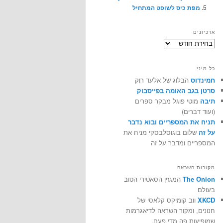
מפת כיס לשופט המתחיל
ארכיונים
ארכיונים
כל מיני
חמינדוס
הבלוג של אלעד רוֶק
סרטן בגב האומה בפייסבוק
תיבה
מוטי פוגל מבקר ספרים
(ועוד דברים)
תניח את המספריים ובוא נדבר
על זה
שלום בוגוסלבסקי מניח את
המספריים ומדבר על זה
מקורות השראה
The Onion
המגזין הסאטירי הטוב
בעולם
XKCD
ווב קומיקס קלאסי של
חנונים, ומקור השראה לדיאגרמות
שמופיעות פה מדי פעם.