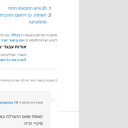
20 איש התבאסו תחת
מתמטיקה
פוסט זה פורסם בקטגוריה
בכללי
, עם הת
להגיע ישירות לפוסט זה
עם קישור ישיר
.
אודות עבגד יב
משורר, פובליציסט 
להציג את כל הפו
3 תגובות בנושא “
החזר מס למי שגרוע במתמטיק
מאת
גיא
בתאריך
19 באוקטובר 2010 בשעה 20:23
האמת שאם ההגרלה באמת
סיכויי זכיה.