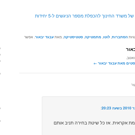
חשיפה: כך תיושם התכנית של משרד החינוך להכפלת מספר הניגשים ל-5 יחידות
גיות
הסתברות
,
לוטו
,
מתמטיקה
,
סטטיסטיקה
, מאת
עבגד יבאור
. אפשר
אור
ואטב.
סטים מאת עבגד יבאור‏
←
ה
”
:‏
 אקראית. אז כל שיטת בחירה תניב אותם