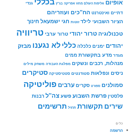
בכללי
אופיום
גנדי
אליפות העולם מחוז אפריקה
בג"ץ
הח"כים ועוזריהם
דתיים ואינטרנט
חינוך
חגי ישמעאל
הציור השבועי לילד
זוטות
טריוויה
טרור יהודי
טכנולוגיה
טרור ערבי
לא נגענו
כללי
יהודים
מבזק
ימנים
כלכלה
מדע בתקשורת
ממים
מגדר
מנהלות, רכבים ונשקים
מפלגת העבודה
משחק מילים
סטיקרים
ניסים ונפלאות
סטודנטים
סטטיסטיקה
פוליטיקה
ערבים
סמולנים
סקרים
ספורט
צה"ל
פרשת השבוע
פשע
פלסטין
רבנות
תרשימים
שירים
תקשורת
תרגיל
כלים
הרשמה