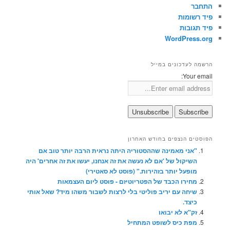
התחבר
פיד רשומות
פיד תגובות
WordPress.org
הרשמה לעדכונים במייל
Your email:
הפוסטים הנצפים בחודש האחרון
"אני מאמינה שההסטוריה היתה נראית הרבה יותר טוב אם
השיקול של 'אם לא נעשה את זה אנחנו, יעשו את זה אחרים' היה
מופעל יותר בזהירות." (פוסט לא סאטירי)
מחירו הכבד של הפטריוטיזם - פוסט ליום העצמאות
שיחה עם יריב פוליטי בלי לרצות לשבור משהו מיד? שאל אותי
כיצד.
זק"א לא יבואו
מפת כיס לשופט המתחיל