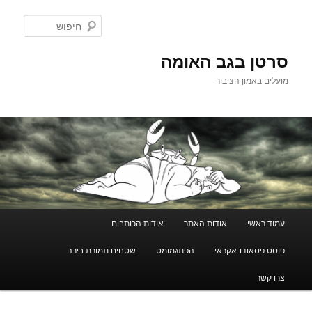
לדלג
לתוכן
חיפוש
סרטן בגב האומה
מועלים באמון הציבור
תפריט
עמוד ראשי
אודות האתר
אודות הכותבים
ראשי
פוסט פסאודו-אקראי
הפתגמומט
שטחים תמורת בירה
צרו קשר