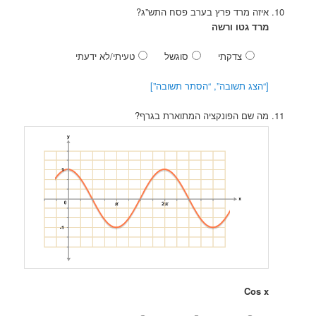
איזה מרד פרץ בערב פסח התש”ג?
מרד גטו ורשה
צדקתי
סוגשל
טעיתי/לא ידעתי
[“הצג תשובה”, “הסתר תשובה”]
מה שם הפונקציה המתוארת בגרף?
Cos x