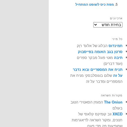
מפת כיס לשופט המתחיל
ארכיונים
ארכיונים
כל מיני
חמינדוס
הבלוג של אלעד רוֶק
סרטן בגב האומה בפייסבוק
תיבה
מוטי פוגל מבקר ספרים
(ועוד דברים)
תניח את המספריים ובוא נדבר
על זה
שלום בוגוסלבסקי מניח את
המספריים ומדבר על זה
מקורות השראה
The Onion
המגזין הסאטירי הטוב
בעולם
XKCD
ווב קומיקס קלאסי של
חנונים, ומקור השראה לדיאגרמות
שמופיעות פה מדי פעם.