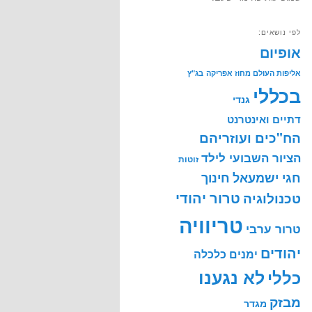
לפי נושאים:
אופיום
אליפות העולם מחוז אפריקה
בג"ץ
בכללי
גנדי
דתיים ואינטרנט
הח"כים ועוזריהם
הציור השבועי לילד
זוטות
חינוך
חגי ישמעאל
טרור יהודי
טכנולוגיה
טריוויה
טרור ערבי
יהודים
ימנים
כלכלה
לא נגענו
כללי
מבזק
מגדר