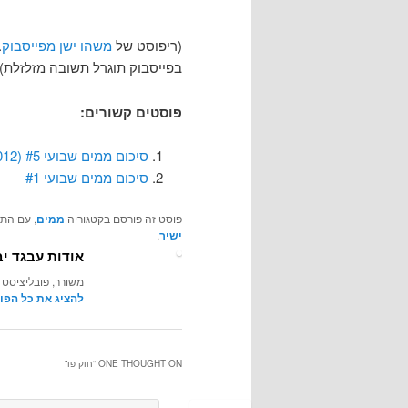
(ריפוסט של
משהו ישן מפייסבוק
.
בפייסבוק תוגרל תשובה מזלזלת)
פוסטים קשורים:
סיכום ממים שבועי #5 (8-13.7.2012)
סיכום ממים שבועי #1
פוסט זה פורסם בקטגוריה
ממים
, עם התג
ישיר
.
אודות עבגד יב
משורר, פובליציסט 
להציג את כל הפו
ONE THOUGHT ON “
חוק פו
”