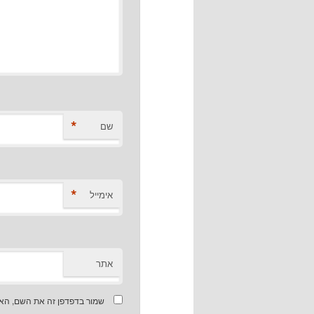
*
שם
*
אימייל
אתר
שמור בדפדפן זה את השם, האי