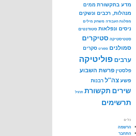
מדע בתקשורת
ממים
מנהלות, רכבים ונשקים
מפלגת העבודה
משחק מילים
ניסים ונפלאות
סטודנטים
סטיקרים
סטטיסטיקה
סמולנים
סקרים
ספורט
פוליטיקה
ערבים
פרשת השבוע
פלסטין
צה"ל
פשע
רבנות
שירים
תקשורת
תרגיל
תרשימים
כלים
הרשמה
התחבר