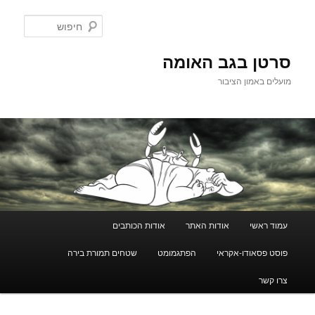
לדלג
לתוכן
חיפוש
סרטן בגב האומה
מועלים באמון הציבור
תפריט
עמוד ראשי
אודות האתר
אודות הכותבים
ראשי
פוסט פסאודו-אקראי
הפתגמומט
שטחים תמורת בירה
צרו קשר