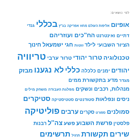
לפי נושאים:
בכללי
אופיום
גנדי
אליפות העולם מחוז אפריקה
בג"ץ
הח"כים ועוזריהם
דתיים ואינטרנט
חינוך
חגי ישמעאל
הציור השבועי לילד
זוטות
טריוויה
טרור יהודי
טכנולוגיה
טרור ערבי
לא נגענו
כללי
יהודים
מבזק
ימנים
כלכלה
מדע בתקשורת
ממים
מגדר
מנהלות, רכבים ונשקים
מפלגת העבודה
משחק מילים
סטיקרים
ניסים ונפלאות
סטודנטים
סטטיסטיקה
פוליטיקה
ערבים
סמולנים
סקרים
ספורט
צה"ל
פרשת השבוע
פשע
פלסטין
רבנות
תרשימים
שירים
תקשורת
תרגיל