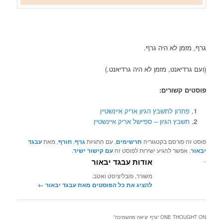
גרף, מזמן לא היה גרף.
(ועם גרדיאנט, מזמן לא היה גרדיאנט.)
פוסטים קשורים:
פתרון לתשבץ הגיון אריק איינשטיין
תשבץ הגיון – ספיישל אריק איינשטיין
פוסט זה פורסם בקטגוריה
תרשימים
, עם התגיות
גרף
,
חורף
, מאת
עבגד
יבאור
. אפשר להגיע ישירות לפוסט זה
עם קישור ישיר
.
אודות עבגד יבאור
משורר, פובליציסט ואטב.
להציג את כל הפוסטים מאת עבגד יבאור‏
←
ONE THOUGHT ON “
גרף יציאה מהשמיכה
”