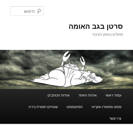
לדלג
לתוכן
חיפוש
סרטן בגב האומה
מועלים באמון הציבור
תפריט
עמוד ראשי
אודות האתר
אודות הכותבים
ראשי
פוסט פסאודו-אקראי
הפתגמומט
שטחים תמורת בירה
צרו קשר