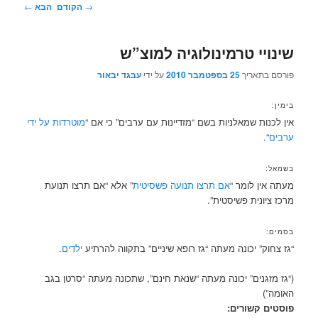
ניווט
→
הקודם
הבא
←
בפוסטים
שינויי טרמינולוגיה למוצ”ש
פורסם בתאריך
25 בספטמבר 2010
על ידי
עבגד יבאור
בימין:
אין לכנות שמאלניות בשם “מזדיינות עם ערבים” כי אם “
מוטרדות על ידי
ערבים
“.
בשמאל:
מעתה אין לומר “
אם תרצו תנועה פשסיטית
” אלא “אם תרצו תנועת
מרכז ציונית פשיסטית”.
בסמים:
“גז צחוק” יכונה מעתה “גז רופא שיניים” בתקווה להרתיע
ילדים
.
(“גז מזגנים” יכונה מעתה “שנאת חינם”, שתכונה מעתה “סרטן בגב
האומה”)
פוסטים קשורים: