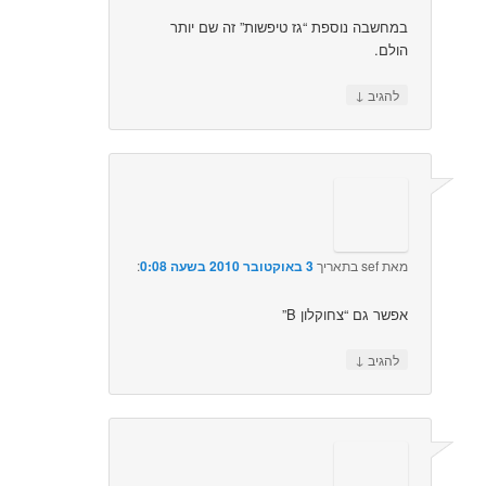
במחשבה נוספת “גז טיפשות” זה שם יותר
הולם.
↓
להגיב
מאת
sef
בתאריך
3 באוקטובר 2010 בשעה 0:08
:‏
אפשר גם “צחוקלון B”
↓
להגיב