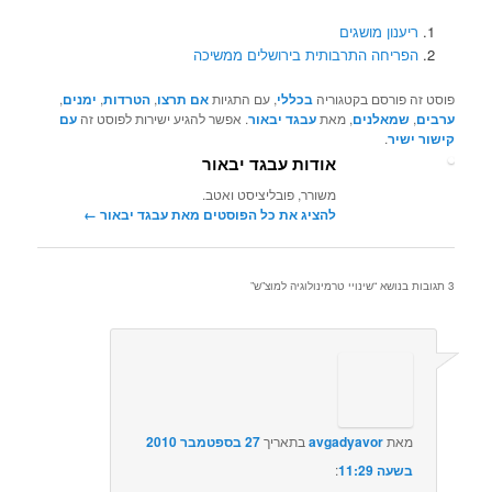
ריענון מושגים
הפריחה התרבותית בירושלים ממשיכה
פוסט זה פורסם בקטגוריה
בכללי
, עם התגיות
אם תרצו
,
הטרדות
,
ימנים
,
ערבים
,
שמאלנים
, מאת
עבגד יבאור
. אפשר להגיע ישירות לפוסט זה
עם
קישור ישיר
.
אודות עבגד יבאור
משורר, פובליציסט ואטב.
להציג את כל הפוסטים מאת עבגד יבאור‏
←
3 תגובות בנושא “
שינויי טרמינולוגיה למוצ”ש
”
מאת
avgadyavor
בתאריך
27 בספטמבר 2010
בשעה 11:29
:‏