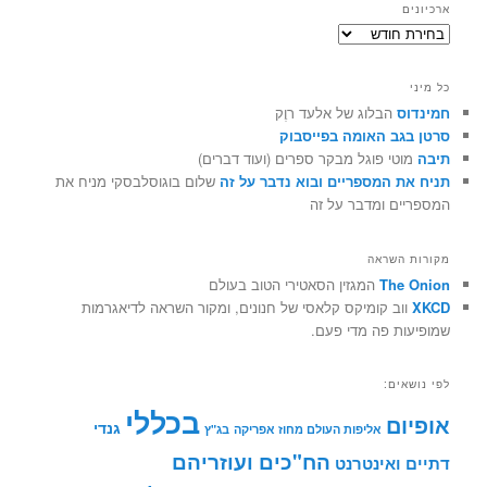
ארכיונים
ארכיונים
כל מיני
חמינדוס
הבלוג של אלעד רוֶק
סרטן בגב האומה בפייסבוק
תיבה
מוטי פוגל מבקר ספרים (ועוד דברים)
תניח את המספריים ובוא נדבר על זה
שלום בוגוסלבסקי מניח את
המספריים ומדבר על זה
מקורות השראה
The Onion
המגזין הסאטירי הטוב בעולם
XKCD
ווב קומיקס קלאסי של חנונים, ומקור השראה לדיאגרמות
שמופיעות פה מדי פעם.
לפי נושאים:
בכללי
אופיום
גנדי
אליפות העולם מחוז אפריקה
בג"ץ
הח"כים ועוזריהם
דתיים ואינטרנט