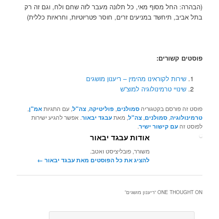
(הבהרה: החל מסוף מאי, כל תלונה מעבר לזה שחם ולח, וגם זה רק
בתל אביב, תיחשד במניעים זרים, חוסר פטריוטיות, וחראיות כללית)
פוסטים קשורים:
שירות לקוראינו מהימין – ריענון מושגים
שינויי טרמינולוגיה למוצ”ש
פוסט זה פורסם בקטגוריה
סמולנים
,
פוליטיקה
,
צה"ל
, עם התגיות
אמ"ן
,
טרמינולוגיה
,
סמולנים
,
צה"ל
, מאת
עבגד יבאור
. אפשר להגיע ישירות
לפוסט זה
עם קישור ישיר
.
אודות עבגד יבאור
משורר, פובליציסט ואטב.
להציג את כל הפוסטים מאת עבגד יבאור‏
←
ONE THOUGHT ON “
ריענון מושגים
”