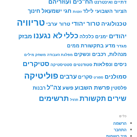
הח"כים ועוזריהם
דתיים ואינטרנט
חינוך
חגי ישמעאל
הציור השבועי לילד
זוטות
טריוויה
טרור יהודי
טכנולוגיה
טרור ערבי
לא נגענו
כללי
יהודים
מבזק
ימנים
כלכלה
מדע בתקשורת
ממים
מגדר
מנהלות, רכבים ונשקים
מפלגת העבודה
משחק מילים
סטיקרים
ניסים ונפלאות
סטודנטים
סטטיסטיקה
פוליטיקה
ערבים
סמולנים
סקרים
ספורט
צה"ל
פרשת השבוע
פשע
פלסטין
רבנות
תרשימים
שירים
תקשורת
תרגיל
כלים
הרשמה
התחבר
פיד רשומות