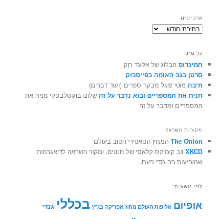
ארכיונים
ארכיונים
כל מיני
חמינדוס
הבלוג של אלעד רוֶק
סרטן בגב האומה בפייסבוק
תיבה
מוטי פוגל מבקר ספרים (ועוד דברים)
תניח את המספריים ובוא נדבר על זה
שלום בוגוסלבסקי מניח את
המספריים ומדבר על זה
מקורות השראה
The Onion
המגזין הסאטירי הטוב בעולם
XKCD
ווב קומיקס קלאסי של חנונים, ומקור השראה לדיאגרמות
שמופיעות פה מדי פעם.
לפי נושאים:
בכללי
אופיום
גנדי
אליפות העולם מחוז אפריקה
בג"ץ