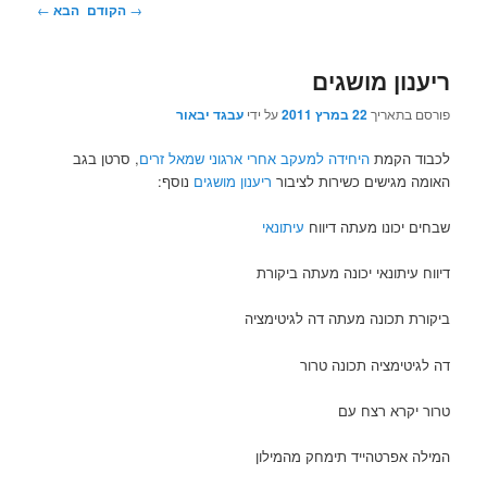
ניווט
→
הקודם
הבא
←
בפוסטים
ריענון מושגים
פורסם בתאריך
22 במרץ 2011
על ידי
עבגד יבאור
לכבוד הקמת
היחידה למעקב אחרי ארגוני שמאל זרים
, סרטן בגב
האומה מגישים כשירות לציבור
ריענון מושגים
נוסף:
שבחים יכונו מעתה דיווח
עיתונאי
דיווח עיתונאי יכונה מעתה ביקורת
ביקורת תכונה מעתה דה לגיטימציה
דה לגיטימציה תכונה טרור
טרור יקרא רצח עם
המילה אפרטהייד תימחק מהמילון