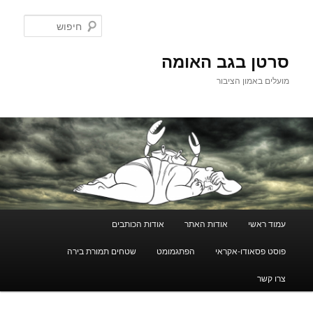
לדלג
לתוכן
חיפוש
סרטן בגב האומה
מועלים באמון הציבור
תפריט
עמוד ראשי
אודות האתר
אודות הכותבים
ראשי
פוסט פסאודו-אקראי
הפתגמומט
שטחים תמורת בירה
צרו קשר