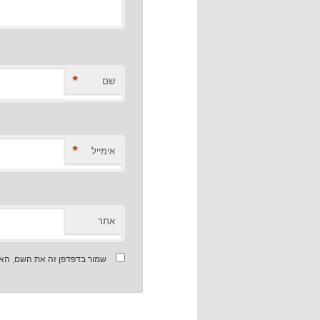
*
שם
*
אימייל
אתר
שמור בדפדפן זה את השם, האי