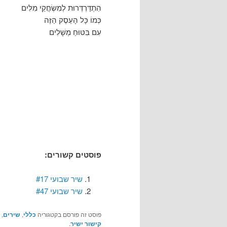
הִתְדַּרְדְּרוּת לְמִשְׂחֲקֵי מִלִּים
כְּמוֹ כָּל הָעֵסֶק הַזֶּה
עִם בִּטּוּחַ מְשָׁלִים
פוסטים קשורים:
שיר שבועי #17
שיר שבועי #47
פוסט זה פורסם בקטגוריה
כללי
,
שירים
, 
קישור ישיר
.