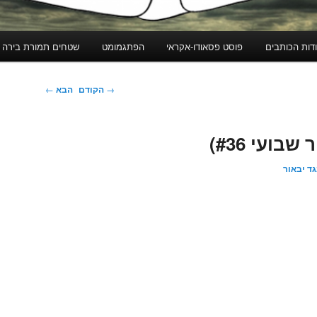
דות הכותבים
פוסט פסאודו-אקראי
הפתגמומט
שטחים תמורת בירה
ניווט
→
הקודם
הבא
←
בפוסטים
בועי #36)
ד יבאור