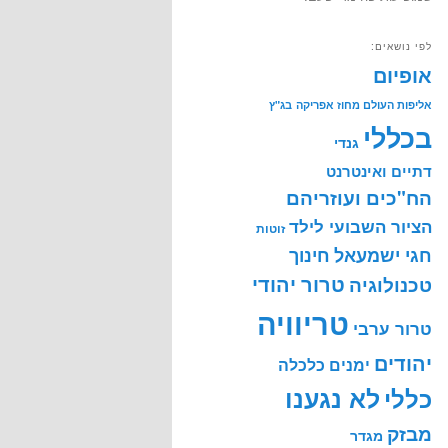
לפי נושאים:
אופיום
אליפות העולם מחוז אפריקה
בג"ץ
בכללי
גנדי
דתיים ואינטרנט
הח"כים ועוזריהם
הציור השבועי לילד
זוטות
חינוך
חגי ישמעאל
טרור יהודי
טכנולוגיה
טריוויה
טרור ערבי
יהודים
ימנים
כלכלה
לא נגענו
כללי
מבזק
מגדר