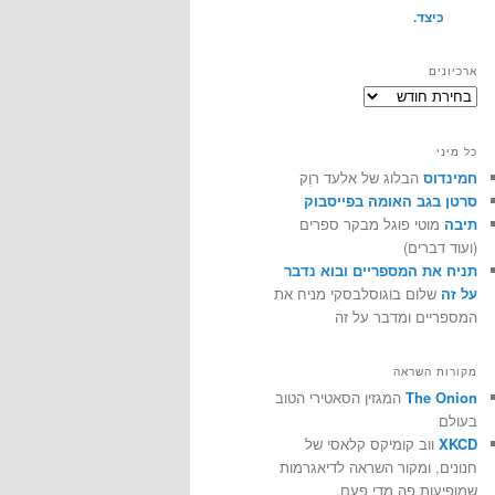
כיצד.
ארכיונים
ארכיונים
כל מיני
חמינדוס
הבלוג של אלעד רוֶק
סרטן בגב האומה בפייסבוק
תיבה
מוטי פוגל מבקר ספרים
(ועוד דברים)
תניח את המספריים ובוא נדבר
על זה
שלום בוגוסלבסקי מניח את
המספריים ומדבר על זה
מקורות השראה
The Onion
המגזין הסאטירי הטוב
בעולם
XKCD
ווב קומיקס קלאסי של
חנונים, ומקור השראה לדיאגרמות
שמופיעות פה מדי פעם.