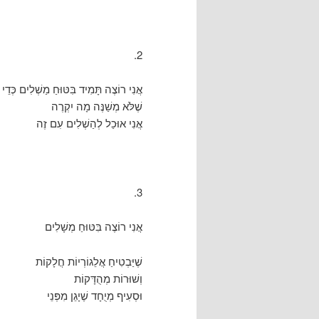
2.
אֲנִי רוֹצֶה תָּמִיד בִּטּוּחַ מַשְׁלִים כְּדֵי
שֶׁלֹּא מְשַׁנֶּה מָה יִקְרֶה
אֲנִי אוּכַל לְהַשְׁלִים עִם זֶה
3.
אֲנִי רוֹצֶה בִּטּוּחַ מְשָׁלִים
שֶׁיַּבְטִיחַ אֲלֵגוֹרְיוֹת חֲלָקוֹת
וְשׁוּרוֹת מְהֻדָּקוֹת
וּסְעִיף מְיֻחָד שֶׁיָגֵן מִפְּנֵי