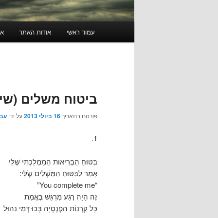
תפריט
עמוד ראשי
אודות האתר
או
ראשי
ביטוח משלים (שיר ש
פורסם בתאריך
16 ביולי 2013
על ידי
עבג
1.
בִּטּוּחַ הַבְּרִיאוּת הַמַּמְלַכְתִי שֶׁלִּי
אָמַר לַבִּטּוּחַ הַמַּשְׁלִים שֶׂלִּי:
“You complete me”
זֶה הָיָה רֶגַע מְרַגֵּשׁ בֶּאֱמֶת
כָּל קַרְנוֹת הַפֶּנְסְיָה בָּכוּ דְּמֵי נִהוּל