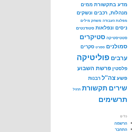
מדע בתקשורת
ממים
מנהלות, רכבים ונשקים
מפלגת העבודה
משחק מילים
ניסים ונפלאות
סטודנטים
סטיקרים
סטטיסטיקה
סמולנים
סקרים
ספורט
פוליטיקה
ערבים
פרשת השבוע
פלסטין
צה"ל
פשע
רבנות
שירים
תקשורת
תרגיל
תרשימים
כלים
הרשמה
התחבר