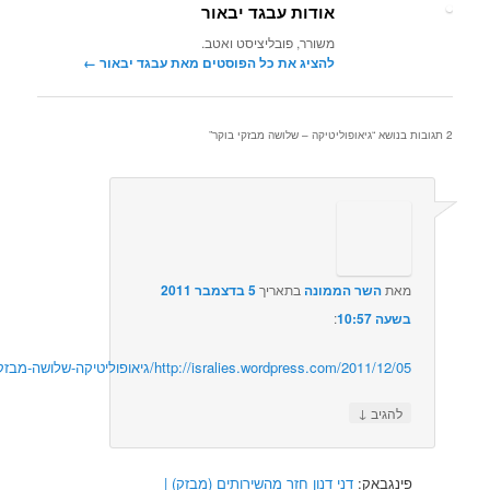
אודות עבגד יבאור
משורר, פובליציסט ואטב.
להציג את כל הפוסטים מאת עבגד יבאור‏
←
גיאופוליטיקה – שלושה מבזקי בוקר
”
מאת
השר הממונה
בתאריך
5 בדצמבר 2011
בשעה 10:57
:‏
http://isralies.wordpress.com/2011/12/05/גיאופוליטיקה-שלושה-מבזקי-בוקר-סרטן/
↓
להגיב
ינגבאק:
דני דנון חזר מהשירותים (מבזק) |