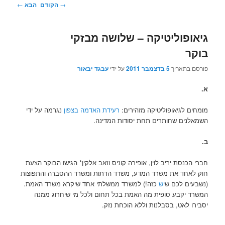
ניווט
→
הקודם
הבא
←
בפוסטים
פוליטיקה – שלושה מבזקי
בתאריך
5 בדצמבר 2011
על ידי
עבגד יבאור
לגיאופוליטיקה מזהירים:
רעידת האדמה בצפון
נגרמה על ידי
ים שחותרים תחת יסודות המדינה.
נסת יריב לוין, אופירה קוניס וזאב אלקין* הגישו הבוקר הצעת
חד את משרד המדע, משרד הדתות ומשרד ההסברה והתפוצות
ם לכם ש
יש
כזה!) למשרד ממשלתי אחד שיקרא משרד האמת.
יקבע סופית מה האמת בכל תחום ולכל מי שיחרוג ממנה
לאט, בסבלנות וללא הוכחת נזק.