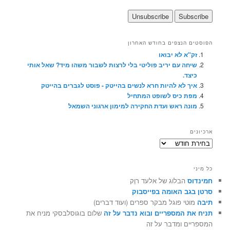
 הנצפים בחודש האחרון
"א לא יבואו
חה עם יריב פוליטי בלי לרצות לשבור משהו מיד? שאל אותי
צד.
ך לא להיות חרא לנשים בהייטק - פוסט לגברים בהייטק
ת כיס לשופט המתחיל
נה ראש ועדת החקירה למימון ארגוני השמאל
ם
ס
הבלוג של אלעד רוֶק
גב האומה בפייסבוק
טי פוגל מבקר ספרים (ועוד דברים)
ת המספריים ובוא נדבר על זה
שלום בוגוסלבסקי מניח את
ים ומדבר על זה