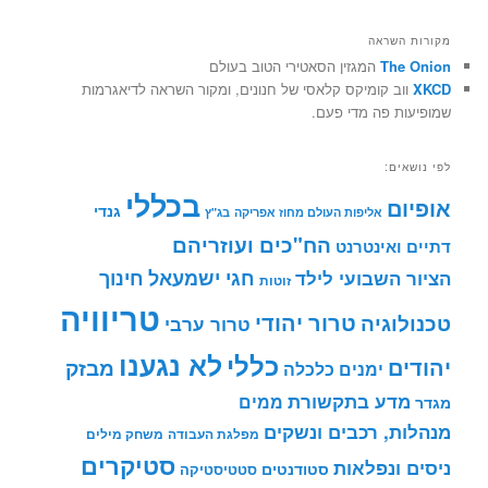
 השראה
The
המגזין הסאטירי הטוב בעולם
וב קומיקס קלאסי של חנונים, ומקור השראה לדיאגרמות
ות פה מדי פעם.
אים:
בכללי
ום
גנדי
אליפות העולם מחוז אפריקה
בג"ץ
הח"כים ועוזריהם
ואינטרנט
חינוך
חגי ישמעאל
 השבועי לילד
זוטות
טריוויה
טרור יהודי
וגיה
טרור ערבי
לא נגענו
כללי
ים
מבזק
ימנים
כלכלה
דע בתקשורת
ממים
ת, רכבים ונשקים
מפלגת העבודה
משחק מילים
סטיקרים
 ונפלאות
סטודנטים
סטטיסטיקה