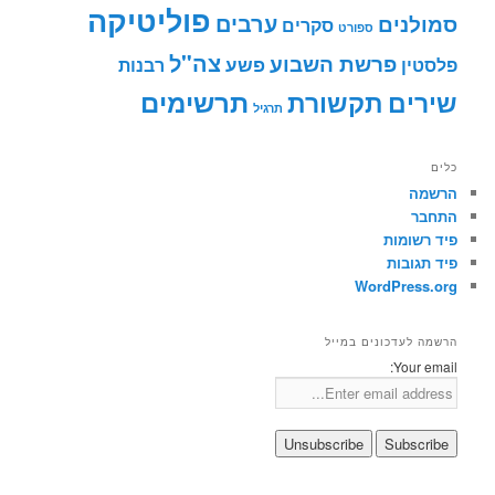
פוליטיקה
ערבים
נים
סקרים
ספורט
צה"ל
פרשת השבוע
פשע
ן
רבנות
תרשימים
ם
תקשורת
תרגיל
ומות
ובות
WordPre
עדכונים במייל
You