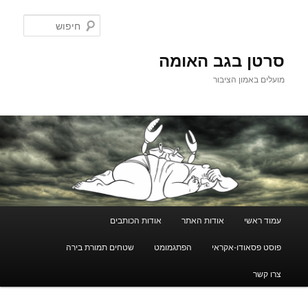
חיפוש
ן בגב האומה
באמון הציבור
אשי
אודות האתר
אודות הכותבים
סאודו-אקראי
הפתגמומט
שטחים תמורת בירה
ר