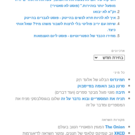
מופעל יותר בזהירות." (פוסט לא סאטירי)
זק"א לא יבואו
איך לא להיות חרא לנשים בהייטק - פוסט לגברים בהייטק
שיחה עם יריב פוליטי בלי לרצות לשבור משהו מיד? שאל אותי
כיצד.
מחירו הכבד של הפטריוטיזם - פוסט ליום העצמאות
ארכיונים
ארכיונים
כל מיני
חמינדוס
הבלוג של אלעד רוֶק
סרטן בגב האומה בפייסבוק
תיבה
מוטי פוגל מבקר ספרים (ועוד דברים)
תניח את המספריים ובוא נדבר על זה
שלום בוגוסלבסקי מניח את
המספריים ומדבר על זה
מקורות השראה
The Onion
המגזין הסאטירי הטוב בעולם
XKCD
ווב קומיקס קלאסי של חנונים, ומקור השראה לדיאגרמות