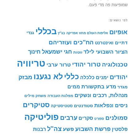
שמופיעות פה מדי פעם.
לפי נושאים:
בכללי
אופיום
גנדי
אליפות העולם מחוז אפריקה
בג"ץ
הח"כים ועוזריהם
דתיים ואינטרנט
חינוך
חגי ישמעאל
הציור השבועי לילד
זוטות
טריוויה
טרור יהודי
טכנולוגיה
טרור ערבי
לא נגענו
כללי
יהודים
מבזק
ימנים
כלכלה
מדע בתקשורת
ממים
מגדר
מנהלות, רכבים ונשקים
מפלגת העבודה
משחק מילים
סטיקרים
ניסים ונפלאות
סטודנטים
סטטיסטיקה
פוליטיקה
ערבים
סמולנים
סקרים
ספורט
צה"ל
פרשת השבוע
פשע
פלסטין
רבנות