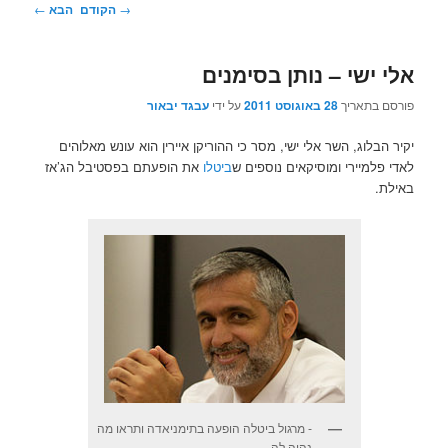
ניווט
→
הקודם
הבא
←
בפוסטים
אלי ישי – נותן בסימנים
פורסם בתאריך
28 באוגוסט 2011
על ידי
עבגד יבאור
יקיר הבלוג, השר אלי ישי, מסר כי ההוריקן איירין הוא עונש מאלוהים
לאדי פלמיירי ומוסיקאים נוספים ש
ביטלו
את הופעתם בפסטיבל הג’אז
באילת.
- מרגול ביטלה הופעה בתימניאדה ותראו מה