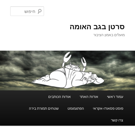
לדלג
לתוכן
חיפוש
סרטן בגב האומה
מועלים באמון הציבור
תפריט
עמוד ראשי
אודות האתר
אודות הכותבים
ראשי
פוסט פסאודו-אקראי
הפתגמומט
שטחים תמורת בירה
צרו קשר