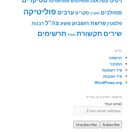
ניסים ונפלאות
סטודנטים
סטטיסטיקה
פוליטיקה
ערבים
סמולנים
סקרים
ספורט
צה"ל
פרשת השבוע
פשע
פלסטין
רבנות
תרשימים
שירים
תקשורת
תרגיל
כלים
הרשמה
התחבר
פיד רשומות
פיד תגובות
WordPress.org
הרשמה לעדכונים במייל
Your email: