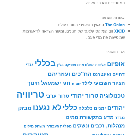
המספריים ומדבר על זה
מקורות השראה
The Onion
המגזין הסאטירי הטוב בעולם
XKCD
ווב קומיקס קלאסי של חנונים, ומקור השראה לדיאגרמות
שמופיעות פה מדי פעם.
לפי נושאים:
בכללי
אופיום
גנדי
אליפות העולם מחוז אפריקה
בג"ץ
הח"כים ועוזריהם
דתיים ואינטרנט
חינוך
חגי ישמעאל
הציור השבועי לילד
זוטות
טריוויה
טרור יהודי
טכנולוגיה
טרור ערבי
לא נגענו
כללי
יהודים
מבזק
ימנים
כלכלה
מדע בתקשורת
ממים
מגדר
מנהלות, רכבים ונשקים
מפלגת העבודה
משחק מילים
סטיקרים