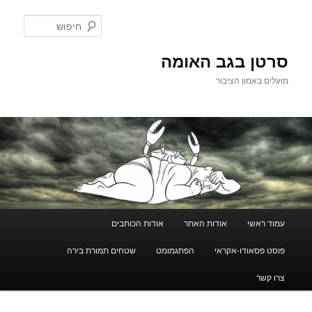
לדלג
לתוכן
חיפוש
סרטן בגב האומה
מועלים באמון הציבור
תפריט
עמוד ראשי
אודות האתר
אודות הכותבים
ראשי
פוסט פסאודו-אקראי
הפתגמומט
שטחים תמורת בירה
צרו קשר