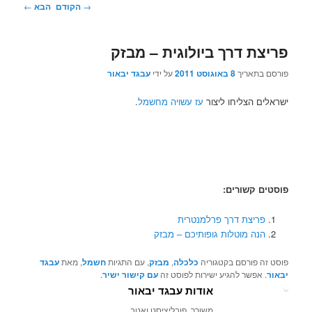
ניווט
→
הקודם
הבא
←
בפוסטים
פריצת דרך ביולוגית – מבזק
פורסם בתאריך
8 באוגוסט 2011
על ידי
עבגד יבאור
ישראלים הצליחו ליצור
עז עשויה מחשמל
.
פוסטים קשורים:
פריצת דרך פרלמנטרית
הנה מוטלות גופותיכם – מבזק
פוסט זה פורסם בקטגוריה
כלכלה
,
מבזק
, עם התגיות
חשמל
, מאת
עבגד
יבאור
. אפשר להגיע ישירות לפוסט זה
עם קישור ישיר
.
אודות עבגד יבאור
משורר, פובליציסט ואטב.