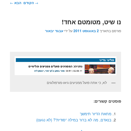
ניווט
→
הקודם
הבא
←
בפוסטים
נו שיט, מטומטם אחד!
פורסם בתאריך
2 באוגוסט 2011
על ידי
עבגד יבאור
לא, כי אתה פועל ממניעים גיאו-מורפולוגים
פוסטים קשורים:
מחאת הדיור תימשך
בנאדם, מה לא ברור במילה “סודית”? (לא נגענו)