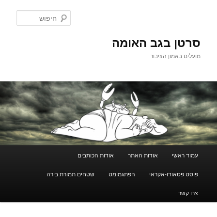
לדלג
לתוכן
חיפוש
סרטן בגב האומה
מועלים באמון הציבור
תפריט
עמוד ראשי
אודות האתר
אודות הכותבים
ראשי
פוסט פסאודו-אקראי
הפתגמומט
שטחים תמורת בירה
צרו קשר