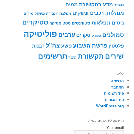
מדע בתקשורת
ממים
מגדר
מנהלות, רכבים ונשקים
מפלגת העבודה
משחק מילים
סטיקרים
ניסים ונפלאות
סטודנטים
סטטיסטיקה
פוליטיקה
ערבים
סמולנים
סקרים
ספורט
צה"ל
פרשת השבוע
פשע
פלסטין
רבנות
תרשימים
שירים
תקשורת
תרגיל
כלים
הרשמה
התחבר
פיד רשומות
פיד תגובות
WordPress.org
הרשמה לעדכונים במייל
Your email: