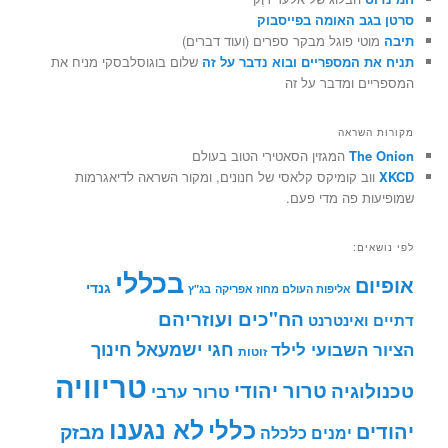
סרטן בגב האומה בפייסבוק
תיבה
מוטי פוגל מבקר ספרים (ועוד דברים)
תניח את המספריים ובוא נדבר על זה
שלום בוגוסלבסקי מניח את
המספריים ומדבר על זה
מקורות השראה
The Onion
המגזין הסאטירי הטוב בעולם
XKCD
ווב קומיקס קלאסי של חנונים, ומקור השראה לדיאגרמות
שמופיעות פה מדי פעם.
לפי נושאים:
בכללי
אופיום
גנדי
אליפות העולם מחוז אפריקה
בג"ץ
הח"כים ועוזריהם
דתיים ואינטרנט
חינוך
חגי ישמעאל
הציור השבועי לילד
זוטות
טריוויה
טרור יהודי
טכנולוגיה
טרור ערבי
לא נגענו
כללי
יהודים
מבזק
ימנים
כלכלה