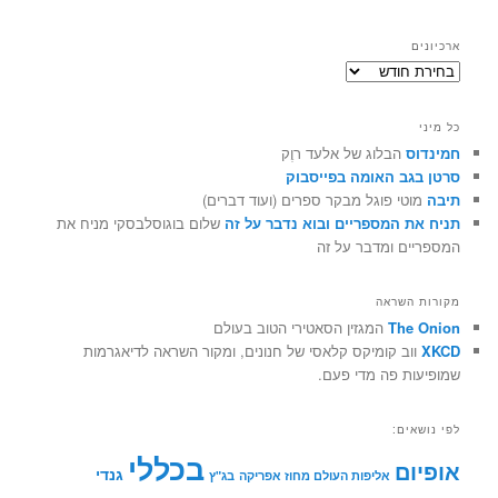
ארכיונים
ארכיונים
כל מיני
חמינדוס
הבלוג של אלעד רוֶק
סרטן בגב האומה בפייסבוק
תיבה
מוטי פוגל מבקר ספרים (ועוד דברים)
תניח את המספריים ובוא נדבר על זה
שלום בוגוסלבסקי מניח את
המספריים ומדבר על זה
מקורות השראה
The Onion
המגזין הסאטירי הטוב בעולם
XKCD
ווב קומיקס קלאסי של חנונים, ומקור השראה לדיאגרמות
שמופיעות פה מדי פעם.
לפי נושאים:
בכללי
אופיום
גנדי
אליפות העולם מחוז אפריקה
בג"ץ