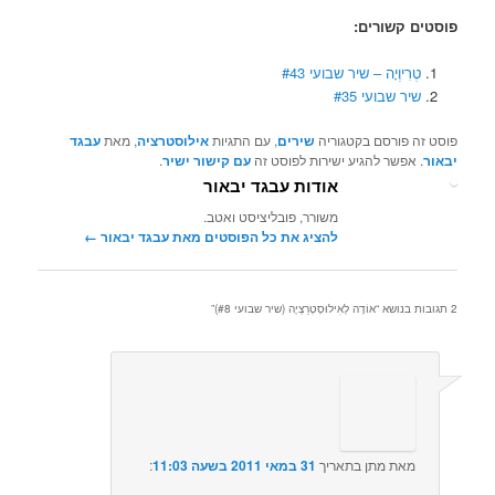
פוסטים קשורים:
טְרִיוְיָה – שיר שבועי #43
שיר שבועי #35
פוסט זה פורסם בקטגוריה
שירים
, עם התגיות
אילוסטרציה
, מאת
עבגד
יבאור
. אפשר להגיע ישירות לפוסט זה
עם קישור ישיר
.
אודות עבגד יבאור
משורר, פובליציסט ואטב.
להציג את כל הפוסטים מאת עבגד יבאור‏
←
2 תגובות בנושא “
אוֹדָה לְאִילוּסְטְרַצְיָה (שיר שבועי #8)
”
מאת
מתן
בתאריך
31 במאי 2011 בשעה 11:03
:‏