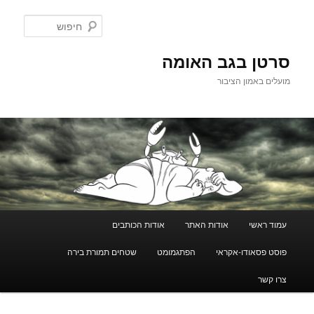
לדלג
לתוכן
חיפוש
סרטן בגב האומה
מועלים באמון הציבור
תפריט
עמוד ראשי
אודות האתר
אודות הכותבים
ראשי
פוסט פסאודו-אקראי
הפתגמומט
שטחים תמורת בירה
צרו קשר