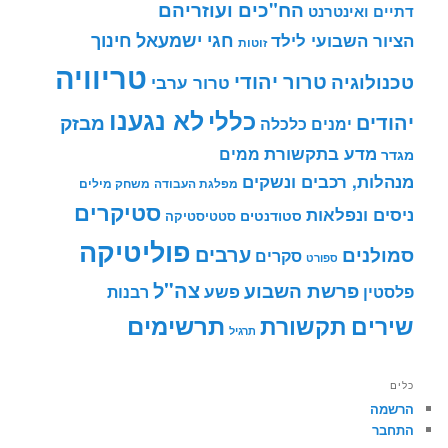
הח"כים ועוזריהם
דתיים ואינטרנט
חינוך
חגי ישמעאל
הציור השבועי לילד
זוטות
טריוויה
טרור יהודי
טכנולוגיה
טרור ערבי
לא נגענו
כללי
יהודים
מבזק
ימנים
כלכלה
מדע בתקשורת
ממים
מגדר
מנהלות, רכבים ונשקים
מפלגת העבודה
משחק מילים
סטיקרים
ניסים ונפלאות
סטודנטים
סטטיסטיקה
פוליטיקה
ערבים
סמולנים
סקרים
ספורט
צה"ל
פרשת השבוע
פשע
פלסטין
רבנות
תרשימים
שירים
תקשורת
תרגיל
כלים
הרשמה
התחבר