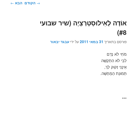
ניווט
→
הקודם
הבא
←
בפוסטים
אוֹדָה לְאִילוּסְטְרַצְיָה (שיר שבועי
#8)
פורסם בתאריך
31 במאי 2011
על ידי
עבגד יבאור
מֹחִי לֹא נָדַם
לִבִּי לֹא הִתְקַשָּׁה
אֵינֶנִּי זָקוּק לָךְ,
תְּמוּנַת הַמְחָשָׁה.
***