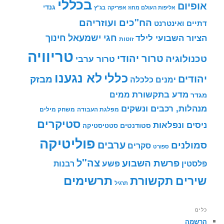
בכללי
אופיום
גנדי
אליפות העולם מחוז אפריקה
בג"ץ
הח"כים ועוזריהם
דתיים ואינטרנט
חינוך
חגי ישמעאל
הציור השבועי לילד
זוטות
טריוויה
טרור יהודי
טכנולוגיה
טרור ערבי
לא נגענו
כללי
יהודים
מבזק
ימנים
כלכלה
מדע בתקשורת
ממים
מגדר
מנהלות, רכבים ונשקים
מפלגת העבודה
משחק מילים
סטיקרים
ניסים ונפלאות
סטודנטים
סטטיסטיקה
פוליטיקה
ערבים
סמולנים
סקרים
ספורט
צה"ל
פרשת השבוע
פשע
פלסטין
רבנות
תרשימים
שירים
תקשורת
תרגיל
כלים
הרשמה