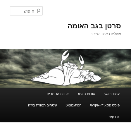
לדלג
לתוכן
חיפוש
סרטן בגב האומה
מועלים באמון הציבור
תפריט
עמוד ראשי
אודות האתר
אודות הכותבים
ראשי
פוסט פסאודו-אקראי
הפתגמומט
שטחים תמורת בירה
צרו קשר