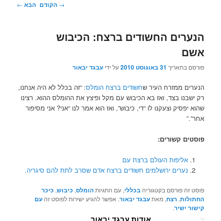
ניווט
→
הקודם
הבא
←
בפוסטים
הנערים החשודים ברצח: הכיבוש
אשם
פורסם בתאריך
31 באוגוסט 2010
על ידי
עבגד יבאור
הנערים ממזרח העיר ש
חשודים ברצח הומלס
: “זה בכלל לא היה אנחנו,
רק ישבנו בצד, ואז בא הכיבוש עם מקל ופיצץ את ההומלס ההוא.‬ רצינו
שהוא יפסיק וצעקנו לו “די, כיבוש”‬, ואז הוא אמר לנו “אני? אני מסיפור
אחר”.”
פוסטים קשורים:
אליפות העולם ברצח עם
נערים ירושלמים חשודים ברצח אדם שסרב לתת להם סיגריה.
פוסט זה פורסם בקטגוריה
בכללי
, עם התגיות
הומלס
,
כיבוש
,
כיכר
החתולות
,
רצח
, מאת
עבגד יבאור
. אפשר להגיע ישירות לפוסט זה
עם
קישור ישיר
.
אודות עבגד יבאור