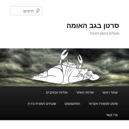
לדלג
לתוכן
חיפוש
סרטן בגב האומה
מועלים באמון הציבור
תפריט
עמוד ראשי
אודות האתר
אודות הכותבים
ראשי
פוסט פסאודו-אקראי
הפתגמומט
שטחים תמורת בירה
צרו קשר