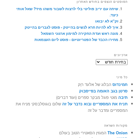
הפוסטים הנצפים בחודש האחרון
שיחה עם יריב פוליטי בלי לרצות לשבור משהו מיד? שאל אותי
כיצד.
זק"א לא יבואו
איך לא להיות חרא לנשים בהייטק - פוסט לגברים בהייטק
מונה ראש ועדת החקירה למימון ארגוני השמאל
מחירו הכבד של הפטריוטיזם - פוסט ליום העצמאות
ארכיונים
ארכיונים
כל מיני
חמינדוס
הבלוג של אלעד רוֶק
סרטן בגב האומה בפייסבוק
תיבה
מוטי פוגל מבקר ספרים (ועוד דברים)
תניח את המספריים ובוא נדבר על זה
שלום בוגוסלבסקי מניח את
המספריים ומדבר על זה
מקורות השראה
The Onion
המגזין הסאטירי הטוב בעולם