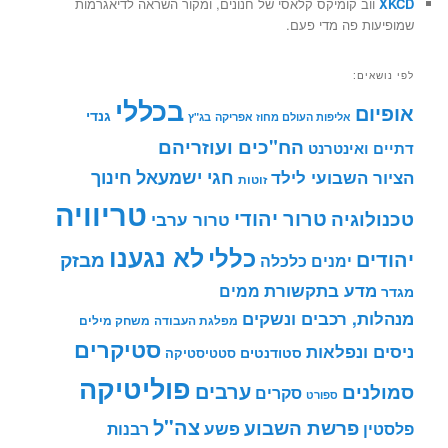
XKCD
ווב קומיקס קלאסי של חנונים, ומקור השראה לדיאגרמות
שמופיעות פה מדי פעם.
לפי נושאים:
בכללי
אופיום
גנדי
אליפות העולם מחוז אפריקה
בג"ץ
הח"כים ועוזריהם
דתיים ואינטרנט
חינוך
חגי ישמעאל
הציור השבועי לילד
זוטות
טריוויה
טרור יהודי
טכנולוגיה
טרור ערבי
לא נגענו
כללי
יהודים
מבזק
ימנים
כלכלה
מדע בתקשורת
ממים
מגדר
מנהלות, רכבים ונשקים
מפלגת העבודה
משחק מילים
סטיקרים
ניסים ונפלאות
סטודנטים
סטטיסטיקה
פוליטיקה
ערבים
סמולנים
סקרים
ספורט
צה"ל
פרשת השבוע
פשע
פלסטין
רבנות