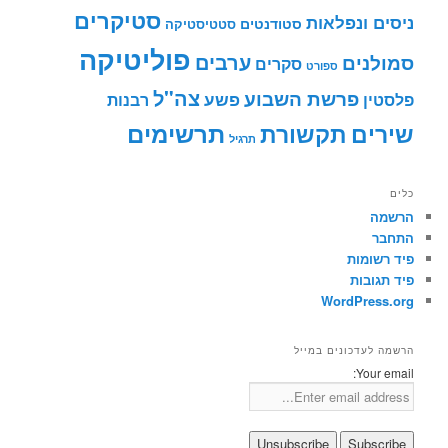
סטיקרים
ניסים ונפלאות
סטודנטים
סטטיסטיקה
פוליטיקה
ערבים
סמולנים
סקרים
ספורט
צה"ל
פרשת השבוע
פשע
פלסטין
רבנות
תרשימים
שירים
תקשורת
תרגיל
כלים
הרשמה
התחבר
פיד רשומות
פיד תגובות
WordPress.org
הרשמה לעדכונים במייל
Your email: