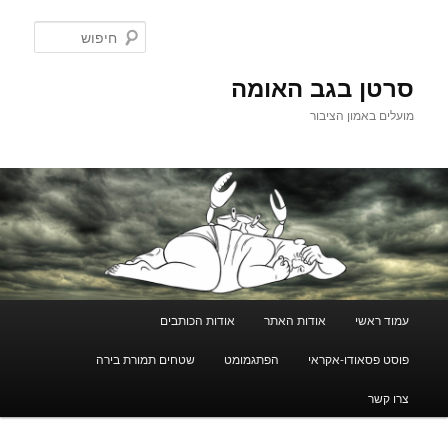
לדלג
לתוכן
חיפוש
סרטן בגב האומה
מועלים באמון הציבור
תפריט
עמוד ראשי
אודות האתר
אודות הכותבים
ראשי
פוסט פסאודו-אקראי
הפתגמומט
שטחים תמורת בירה
צרו קשר