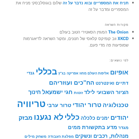
תניח את המספריים ובוא נדבר על זה
שלום בוגוסלבסקי מניח את
המספריים ומדבר על זה
מקורות השראה
The Onion
המגזין הסאטירי הטוב בעולם
XKCD
ווב קומיקס קלאסי של חנונים, ומקור השראה לדיאגרמות
שמופיעות פה מדי פעם.
לפי נושאים:
בכללי
אופיום
גנדי
אליפות העולם מחוז אפריקה
בג"ץ
הח"כים ועוזריהם
דתיים ואינטרנט
חינוך
חגי ישמעאל
הציור השבועי לילד
זוטות
טריוויה
טרור יהודי
טכנולוגיה
טרור ערבי
לא נגענו
כללי
יהודים
מבזק
ימנים
כלכלה
מדע בתקשורת
ממים
מגדר
מנהלות, רכבים ונשקים
מפלגת העבודה
משחק מילים