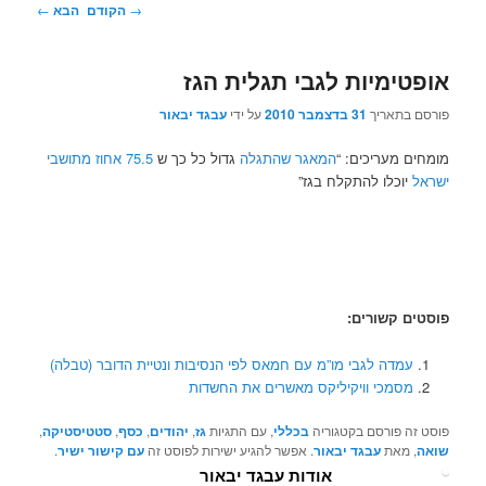
ניווט
→
הקודם
הבא
←
בפוסטים
אופטימיות לגבי תגלית הגז
פורסם בתאריך
31 בדצמבר 2010
על ידי
עבגד יבאור
מומחים מעריכים: “
המאגר שהתגלה
גדול כל כך ש
75.5 אחוז מתושבי
ישראל
יוכלו להתקלח בגז”
פוסטים קשורים:
עמדה לגבי מו”מ עם חמאס לפי הנסיבות ונטיית הדובר (טבלה)
מסמכי וויקיליקס מאשרים את החשדות
פוסט זה פורסם בקטגוריה
בכללי
, עם התגיות
גז
,
יהודים
,
כסף
,
סטטיסטיקה
,
שואה
, מאת
עבגד יבאור
. אפשר להגיע ישירות לפוסט זה
עם קישור ישיר
.
אודות עבגד יבאור