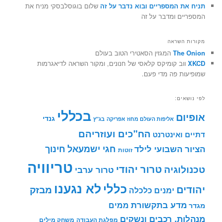
תניח את המספריים ובוא נדבר על זה
שלום בוגוסלבסקי מניח את
המספריים ומדבר על זה
מקורות השראה
The Onion
המגזין הסאטירי הטוב בעולם
XKCD
ווב קומיקס קלאסי של חנונים, ומקור השראה לדיאגרמות
שמופיעות פה מדי פעם.
לפי נושאים:
בכללי
אופיום
גנדי
אליפות העולם מחוז אפריקה
בג"ץ
הח"כים ועוזריהם
דתיים ואינטרנט
חינוך
חגי ישמעאל
הציור השבועי לילד
זוטות
טריוויה
טרור יהודי
טכנולוגיה
טרור ערבי
לא נגענו
כללי
יהודים
מבזק
ימנים
כלכלה
מדע בתקשורת
ממים
מגדר
מנהלות, רכבים ונשקים
מפלגת העבודה
משחק מילים