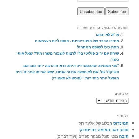
הפוסטים הנצפים בחודש האחרון
זק"א לא יבואו
מחירו הכבד של הפטריוטיזם - פוסט ליום העצמאות
מפת כיס לשופט המתחיל
שיחה עם יריב פוליטי בלי לרצות לשבור משהו מיד? שאל אותי
כיצד.
"אני מאמינה שההסטוריה היתה נראית הרבה יותר טוב אם
השיקול של 'אם לא נעשה את זה אנחנו, יעשו את זה אחרים' היה
מופעל יותר בזהירות." (פוסט לא סאטירי)
ארכיונים
ארכיונים
כל מיני
חמינדוס
הבלוג של אלעד רוֶק
סרטן בגב האומה בפייסבוק
תיבה
מוטי פוגל מבקר ספרים (ועוד דברים)