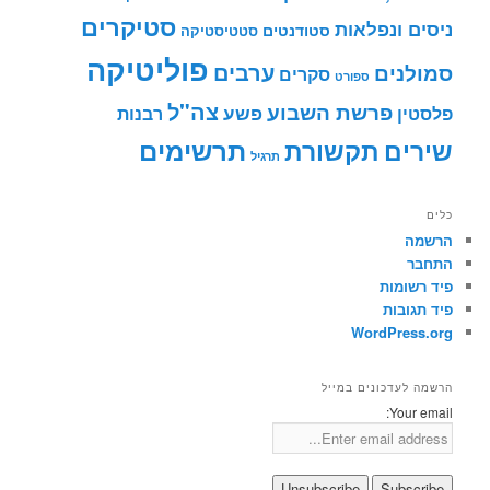
סטיקרים
ניסים ונפלאות
סטודנטים
סטטיסטיקה
פוליטיקה
ערבים
סמולנים
סקרים
ספורט
צה"ל
פרשת השבוע
פשע
פלסטין
רבנות
תרשימים
שירים
תקשורת
תרגיל
כלים
הרשמה
התחבר
פיד רשומות
פיד תגובות
WordPress.org
הרשמה לעדכונים במייל
Your email: