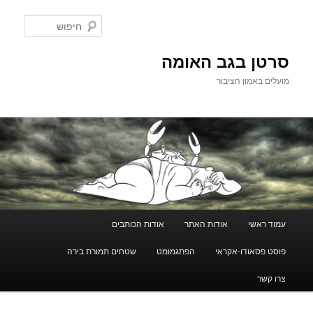
לדלג
לתוכן
חיפוש
סרטן בגב האומה
מועלים באמון הציבור
תפריט
עמוד ראשי
אודות האתר
אודות הכותבים
ראשי
פוסט פסאודו-אקראי
הפתגמומט
שטחים תמורת בירה
צרו קשר