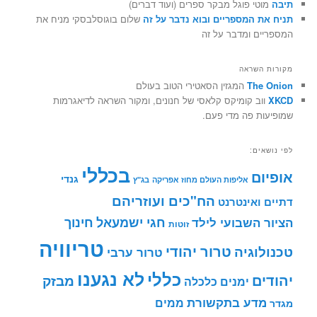
תיבה
מוטי פוגל מבקר ספרים (ועוד דברים)
תניח את המספריים ובוא נדבר על זה
שלום בוגוסלבסקי מניח את
המספריים ומדבר על זה
מקורות השראה
The Onion
המגזין הסאטירי הטוב בעולם
XKCD
ווב קומיקס קלאסי של חנונים, ומקור השראה לדיאגרמות
שמופיעות פה מדי פעם.
לפי נושאים:
בכללי
אופיום
גנדי
אליפות העולם מחוז אפריקה
בג"ץ
הח"כים ועוזריהם
דתיים ואינטרנט
חינוך
חגי ישמעאל
הציור השבועי לילד
זוטות
טריוויה
טרור יהודי
טכנולוגיה
טרור ערבי
לא נגענו
כללי
יהודים
מבזק
ימנים
כלכלה
מדע בתקשורת
ממים
מגדר