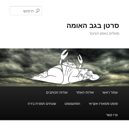
לדלג
לתוכן
חיפוש
סרטן בגב האומה
מועלים באמון הציבור
תפריט
עמוד ראשי
אודות האתר
אודות הכותבים
ראשי
פוסט פסאודו-אקראי
הפתגמומט
שטחים תמורת בירה
צרו קשר