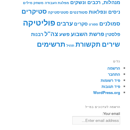
מנהלות, רכבים ונשקים
מפלגת העבודה
משחק מילים
סטיקרים
ניסים ונפלאות
סטודנטים
סטטיסטיקה
פוליטיקה
ערבים
סמולנים
סקרים
ספורט
צה"ל
פרשת השבוע
פשע
פלסטין
רבנות
תרשימים
שירים
תקשורת
תרגיל
כלים
הרשמה
התחבר
פיד רשומות
פיד תגובות
WordPress.org
הרשמה לעדכונים במייל
Your email: