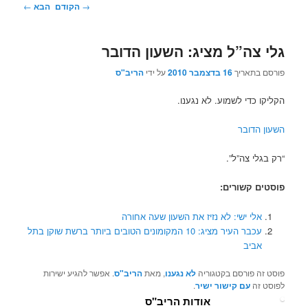
ניווט
→
הקודם
הבא
←
בפוסטים
גלי צה”ל מציג: השעון הדובר
פורסם בתאריך
16 בדצמבר 2010
על ידי
הריב"ס
הקליקו כדי לשמוע. לא נגענו.
השעון הדובר
“רק בגלי צה”ל”.
פוסטים קשורים:
אלי ישי: לא נזיז את השעון שעה אחורה
עכבר העיר מציג: 10 המקומונים הטובים ביותר ברשת שוקן בתל
אביב
פוסט זה פורסם בקטגוריה
לא נגענו
, מאת
הריב"ס
. אפשר להגיע ישירות
לפוסט זה
עם קישור ישיר
.
אודות הריב"ס