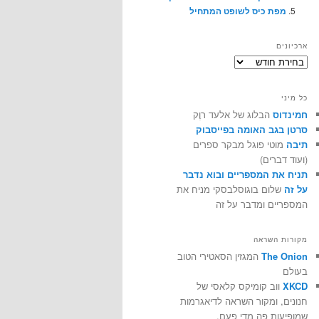
מפת כיס לשופט המתחיל
ארכיונים
ארכיונים
כל מיני
חמינדוס
הבלוג של אלעד רוֶק
סרטן בגב האומה בפייסבוק
תיבה
מוטי פוגל מבקר ספרים
(ועוד דברים)
תניח את המספריים ובוא נדבר
על זה
שלום בוגוסלבסקי מניח את
המספריים ומדבר על זה
מקורות השראה
The Onion
המגזין הסאטירי הטוב
בעולם
XKCD
ווב קומיקס קלאסי של
חנונים, ומקור השראה לדיאגרמות
שמופיעות פה מדי פעם.