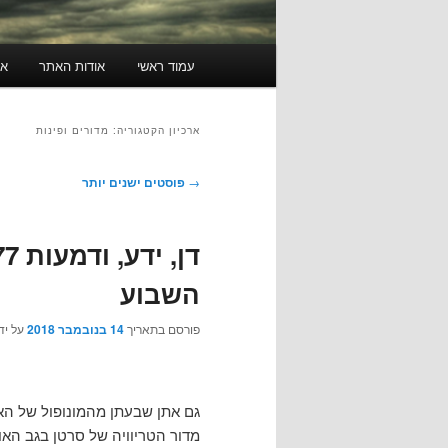
תפריט
עמוד ראשי
אודות האתר
או
ראשי
ארכיון הקטגוריה:
מדורים ופינות
ניווט
→
פוסטים ישנים יותר
בפוסטים
השבוע
פורסם בתאריך
14 בנובמבר 2018
על יד
גם אתן שבעתן מהמונופול של האר
מדור הטריוויה של סרטן בגב האומ