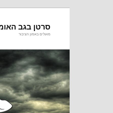
לדלג
לדלג
לתוכן
לתוכן
המשני
סרטן בגב האומ
מועלים באמון הציבור