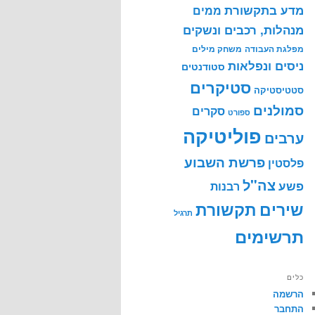
מדע בתקשורת
ממים
מנהלות, רכבים ונשקים
מפלגת העבודה
משחק מילים
ניסים ונפלאות
סטודנטים
סטיקרים
סטטיסטיקה
סמולנים
סקרים
ספורט
פוליטיקה
ערבים
פרשת השבוע
פלסטין
צה"ל
פשע
רבנות
שירים
תקשורת
תרגיל
תרשימים
כלים
הרשמה
התחבר