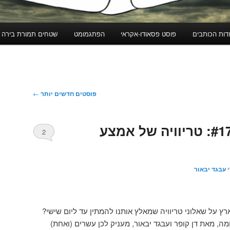
דות הכותבים
פוסט פסאודו-אקראי
הפתגמומט
שטחים תמורת בירה
פוסטים חדשים יותר
←
דן, ידע, ודמעות #177: טריוויה של אמצע
2
י
עבגד יבאור
ץ על שאלוני טריוויה שמאלץ אותנו להמתין עד ליום שישי?
ה, מאת דן קופר ועבגד יבאור, מעניק לכן עשרים (ואחת)