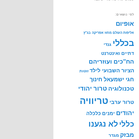
לפי נושאים:
אופיום
אליפות העולם מחוז אפריקה
בג"ץ
בכללי
גנדי
דתיים ואינטרנט
הח"כים ועוזריהם
הציור השבועי לילד
זוטות
חינוך
חגי ישמעאל
טרור יהודי
טכנולוגיה
טריוויה
טרור ערבי
יהודים
ימנים
כלכלה
לא נגענו
כללי
מבזק
מגדר