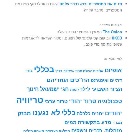
תניח את המספריים ובוא נדבר על זה
שלום בוגוסלבסקי מניח את
המספריים ומדבר על זה
מקורות השראה
The Onion
המגזין הסאטירי הטוב בעולם
XKCD
ווב קומיקס קלאסי של חנונים, ומקור השראה לדיאגרמות
שמופיעות פה מדי פעם.
לפי נושאים:
בכללי
אופיום
גנדי
אליפות העולם מחוז אפריקה
בג"ץ
הח"כים ועוזריהם
דתיים ואינטרנט
חינוך
חגי ישמעאל
הציור השבועי לילד
זוטות
טריוויה
טרור יהודי
טכנולוגיה
טרור ערבי
לא נגענו
כללי
יהודים
מבזק
ימנים
כלכלה
מדע בתקשורת
ממים
מגדר
מנהלות, רכבים ונשקים
מפלגת העבודה
משחק מילים