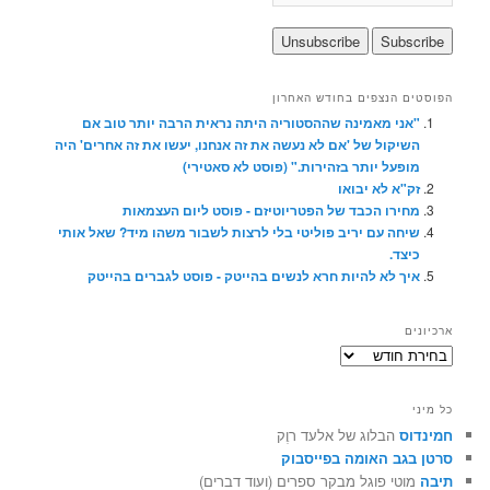
הפוסטים הנצפים בחודש האחרון
"אני מאמינה שההסטוריה היתה נראית הרבה יותר טוב אם
השיקול של 'אם לא נעשה את זה אנחנו, יעשו את זה אחרים' היה
מופעל יותר בזהירות." (פוסט לא סאטירי)
זק"א לא יבואו
מחירו הכבד של הפטריוטיזם - פוסט ליום העצמאות
שיחה עם יריב פוליטי בלי לרצות לשבור משהו מיד? שאל אותי
כיצד.
איך לא להיות חרא לנשים בהייטק - פוסט לגברים בהייטק
ארכיונים
ארכיונים
כל מיני
חמינדוס
הבלוג של אלעד רוֶק
סרטן בגב האומה בפייסבוק
תיבה
מוטי פוגל מבקר ספרים (ועוד דברים)