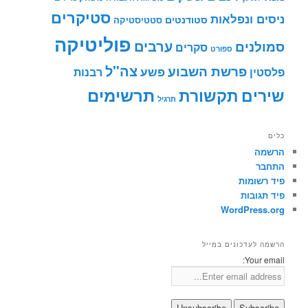
סטיקרים
ניסים ונפלאות
סטודנטים
סטטיסטיקה
פוליטיקה
ערבים
סמולנים
סקרים
ספורט
צה"ל
פרשת השבוע
פשע
פלסטין
רבנות
תרשימים
שירים
תקשורת
תרגיל
כלים
הרשמה
התחבר
פיד רשומות
פיד תגובות
WordPress.org
הרשמה לעדכונים במייל
Your email: