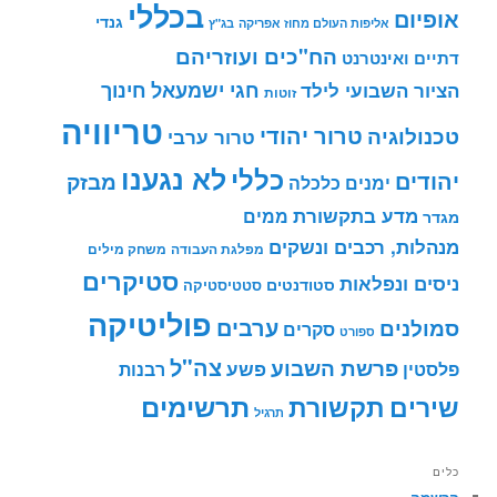
בכללי
אופיום
גנדי
אליפות העולם מחוז אפריקה
בג"ץ
הח"כים ועוזריהם
דתיים ואינטרנט
חינוך
חגי ישמעאל
הציור השבועי לילד
זוטות
טריוויה
טרור יהודי
טכנולוגיה
טרור ערבי
לא נגענו
כללי
יהודים
מבזק
ימנים
כלכלה
מדע בתקשורת
ממים
מגדר
מנהלות, רכבים ונשקים
מפלגת העבודה
משחק מילים
סטיקרים
ניסים ונפלאות
סטודנטים
סטטיסטיקה
פוליטיקה
ערבים
סמולנים
סקרים
ספורט
צה"ל
פרשת השבוע
פשע
פלסטין
רבנות
תרשימים
שירים
תקשורת
תרגיל
כלים