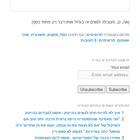
(אה, כן, והטבלה לנשים זה בגדול אותו דבר רק פחות כסף)
פורסם בקטגוריה
תרשימים
|
עם התגים
כסף
,
מקצוע
,
משכורת
,
שכר
,
שעמום
,
תרשימים
|
3
תגובות
הרשמה לעדכונים במייל
Your email:
הפוסטים הנצפים בחודש האחרון
איך לא להיות חרא לנשים בהייטק - פוסט לגברים בהייטק
"אני מאמינה שההסטוריה היתה נראית הרבה יותר טוב אם
השיקול של 'אם לא נעשה את זה אנחנו, יעשו את זה אחרים' היה
מופעל יותר בזהירות." (פוסט לא סאטירי)
מחירו הכבד של הפטריוטיזם - פוסט ליום העצמאות