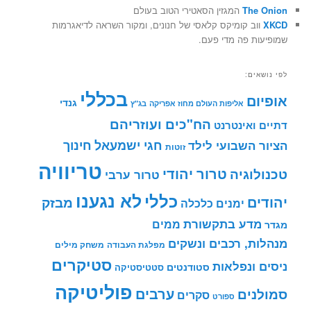
The Onion
המגזין הסאטירי הטוב בעולם
XKCD
ווב קומיקס קלאסי של חנונים, ומקור השראה לדיאגרמות
שמופיעות פה מדי פעם.
לפי נושאים:
בכללי
אופיום
גנדי
אליפות העולם מחוז אפריקה
בג"ץ
הח"כים ועוזריהם
דתיים ואינטרנט
חינוך
חגי ישמעאל
הציור השבועי לילד
זוטות
טריוויה
טרור יהודי
טכנולוגיה
טרור ערבי
לא נגענו
כללי
יהודים
מבזק
ימנים
כלכלה
מדע בתקשורת
ממים
מגדר
מנהלות, רכבים ונשקים
מפלגת העבודה
משחק מילים
סטיקרים
ניסים ונפלאות
סטודנטים
סטטיסטיקה
פוליטיקה
ערבים
סמולנים
סקרים
ספורט