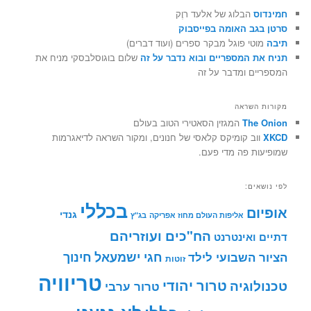
חמינדוס
הבלוג של אלעד רוֶק
סרטן בגב האומה בפייסבוק
תיבה
מוטי פוגל מבקר ספרים (ועוד דברים)
תניח את המספריים ובוא נדבר על זה
שלום בוגוסלבסקי מניח את
המספריים ומדבר על זה
מקורות השראה
The Onion
המגזין הסאטירי הטוב בעולם
XKCD
ווב קומיקס קלאסי של חנונים, ומקור השראה לדיאגרמות
שמופיעות פה מדי פעם.
לפי נושאים:
בכללי
אופיום
גנדי
אליפות העולם מחוז אפריקה
בג"ץ
הח"כים ועוזריהם
דתיים ואינטרנט
חינוך
חגי ישמעאל
הציור השבועי לילד
זוטות
טריוויה
טרור יהודי
טכנולוגיה
טרור ערבי