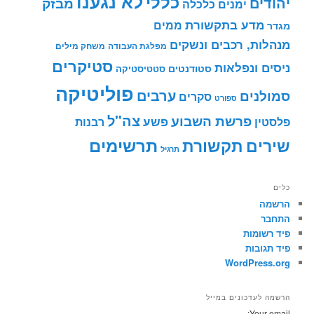
לא נגענו
כללי
יהודים
מבזק
ימנים
כלכלה
מדע בתקשורת
ממים
מגדר
מנהלות, רכבים ונשקים
מפלגת העבודה
משחק מילים
סטיקרים
ניסים ונפלאות
סטודנטים
סטטיסטיקה
פוליטיקה
ערבים
סמולנים
סקרים
ספורט
צה"ל
פרשת השבוע
פשע
פלסטין
רבנות
תרשימים
שירים
תקשורת
תרגיל
כלים
הרשמה
התחבר
פיד רשומות
פיד תגובות
WordPress.org
הרשמה לעדכונים במייל
Your email: