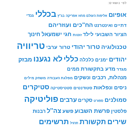
לפי נושאים:
בכללי
אופיום
גנדי
אליפות העולם מחוז אפריקה
בג"ץ
הח"כים ועוזריהם
דתיים ואינטרנט
חינוך
חגי ישמעאל
הציור השבועי לילד
זוטות
טריוויה
טרור יהודי
טכנולוגיה
טרור ערבי
לא נגענו
כללי
יהודים
מבזק
ימנים
כלכלה
מדע בתקשורת
ממים
מגדר
מנהלות, רכבים ונשקים
מפלגת העבודה
משחק מילים
סטיקרים
ניסים ונפלאות
סטודנטים
סטטיסטיקה
פוליטיקה
ערבים
סמולנים
סקרים
ספורט
צה"ל
פרשת השבוע
פשע
פלסטין
רבנות
תרשימים
שירים
תקשורת
תרגיל