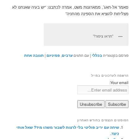
סאמר אל-חאג’, ממארגנות משט, אמרה לכתבנו: “יש בעיה שאנחנו לא
מצליחות להוציא את הספינה מהחניה”
"תראו ציפור!"
פורסם בקטגוריה
בכללי
|
עם התגים
ערבים
,
פמיניזם
|
תגובה
אחת
הרשמה לעדכונים במייל
Your email:
הפוסטים הנצפים בחודש האחרון
שיחה עם יריב פוליטי בלי לרצות לשבור משהו מיד? שאל אותי
כיצד.