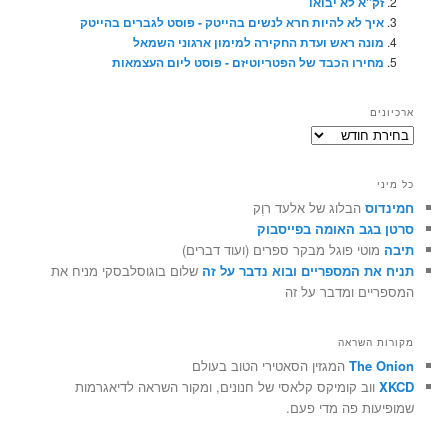
זק"א לא יבואו
איך לא להיות חרא לנשים בהייטק - פוסט לגברים בהייטק
מונה ראש ועדת החקירה למימון ארגוני השמאל
מחירו הכבד של הפטריוטיזם - פוסט ליום העצמאות
ארכיונים
ארכיונים
כל מיני
חמינדוס
הבלוג של אלעד רוֶק
סרטן בגב האומה בפייסבוק
תיבה
מוטי פוגל מבקר ספרים (ועוד דברים)
תניח את המספריים ובוא נדבר על זה
שלום בוגוסלבסקי מניח את
המספריים ומדבר על זה
מקורות השראה
The Onion
המגזין הסאטירי הטוב בעולם
XKCD
ווב קומיקס קלאסי של חנונים, ומקור השראה לדיאגרמות
שמופיעות פה מדי פעם.