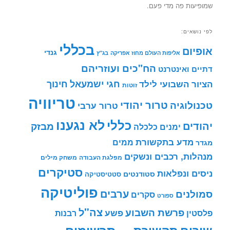
שמופיעות פה מדי פעם.
לפי נושאים:
בכללי
אופיום
גנדי
אליפות העולם מחוז אפריקה
בג"ץ
הח"כים ועוזריהם
דתיים ואינטרנט
חינוך
חגי ישמעאל
הציור השבועי לילד
זוטות
טריוויה
טרור יהודי
טכנולוגיה
טרור ערבי
לא נגענו
כללי
יהודים
מבזק
ימנים
כלכלה
מדע בתקשורת
ממים
מגדר
מנהלות, רכבים ונשקים
מפלגת העבודה
משחק מילים
סטיקרים
ניסים ונפלאות
סטודנטים
סטטיסטיקה
פוליטיקה
ערבים
סמולנים
סקרים
ספורט
צה"ל
פרשת השבוע
פשע
פלסטין
רבנות
תרשימים