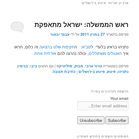
ארכיון תגיות:
פיגוע בירושלים
ראש הממשלה: ישראל מתאפקת
פורסם בתאריך
27 במרץ 2011
על ידי
עבגד יבאור
נתניהו בראיון בלעדי ל
סב”א
: ה
תקיפות שלנו ברצועה
זה כלום, תראו
איך
האנגלים משתוללים
, וכולה נהרגה להם
אזרחית אחת
.
פורסם בקטגוריה
טרור ערבי
,
מבזק
,
פוליטיקה
|
עם התגים
ביבי
,
בנימין
נתניהו
,
פיגוע
,
פיגוע בירושלים
|
כתיבת תגובה
הרשמה לעדכונים במייל
Your email:
הפוסטים הנצפים בחודש האחרון