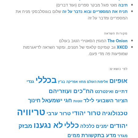
תיבה
מוטי פוגל מבקר ספרים (ועוד דברים)
תניח את המספריים ובוא נדבר על זה
שלום בוגוסלבסקי מניח את
המספריים ומדבר על זה
מקורות השראה
The Onion
המגזין הסאטירי הטוב בעולם
XKCD
ווב קומיקס קלאסי של חנונים, ומקור השראה לדיאגרמות
שמופיעות פה מדי פעם.
לפי נושאים:
בכללי
אופיום
גנדי
אליפות העולם מחוז אפריקה
בג"ץ
הח"כים ועוזריהם
דתיים ואינטרנט
חינוך
חגי ישמעאל
הציור השבועי לילד
זוטות
טריוויה
טרור יהודי
טכנולוגיה
טרור ערבי
לא נגענו
כללי
יהודים
מבזק
ימנים
כלכלה
מדע בתקשורת
ממים
מגדר