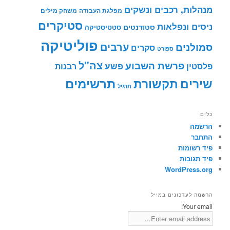
מנהלות, רכבים ונשקים
מפלגת העבודה
משחק מילים
סטיקרים
ניסים ונפלאות
סטודנטים
סטטיסטיקה
פוליטיקה
ערבים
סמולנים
סקרים
ספורט
צה"ל
פרשת השבוע
פשע
פלסטין
רבנות
תרשימים
שירים
תקשורת
תרגיל
כלים
הרשמה
התחבר
פיד רשומות
פיד תגובות
WordPress.org
הרשמה לעדכונים במייל
Your email: