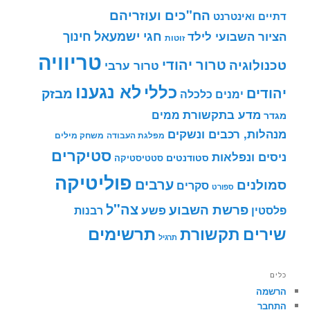
הח"כים ועוזריהם
דתיים ואינטרנט
חינוך
חגי ישמעאל
הציור השבועי לילד
זוטות
טריוויה
טרור יהודי
טכנולוגיה
טרור ערבי
לא נגענו
כללי
יהודים
מבזק
ימנים
כלכלה
מדע בתקשורת
ממים
מגדר
מנהלות, רכבים ונשקים
מפלגת העבודה
משחק מילים
סטיקרים
ניסים ונפלאות
סטודנטים
סטטיסטיקה
פוליטיקה
ערבים
סמולנים
סקרים
ספורט
צה"ל
פרשת השבוע
פשע
פלסטין
רבנות
תרשימים
שירים
תקשורת
תרגיל
כלים
הרשמה
התחבר