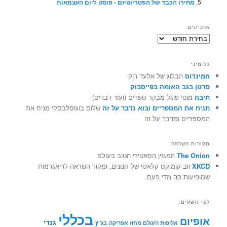
מחירו הכבד של הפטריוטיזם - פוסט ליום העצמאות
ארכיונים
ארכיונים
כל מיני
חמינדוס
הבלוג של אלעד רוֶק
סרטן בגב האומה בפייסבוק
תיבה
מוטי פוגל מבקר ספרים (ועוד דברים)
תניח את המספריים ובוא נדבר על זה
שלום בוגוסלבסקי מניח את
המספריים ומדבר על זה
מקורות השראה
The Onion
המגזין הסאטירי הטוב בעולם
XKCD
ווב קומיקס קלאסי של חנונים, ומקור השראה לדיאגרמות
שמופיעות פה מדי פעם.
לפי נושאים:
בכללי
אופיום
גנדי
אליפות העולם מחוז אפריקה
בג"ץ