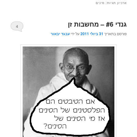
ארכיון תגיות:
סינים
גנדי #6 – מחשבות זן
4
פורסם בתאריך
31 ביולי 2011
על ידי
עבגד יבאור