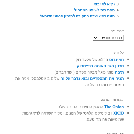
זק"א לא יבואו
מפת כיס לשופט המתחיל
מונה ראש ועדת החקירה למימון ארגוני השמאל
ארכיונים
ארכיונים
כל מיני
חמינדוס
הבלוג של אלעד רוֶק
סרטן בגב האומה בפייסבוק
תיבה
מוטי פוגל מבקר ספרים (ועוד דברים)
תניח את המספריים ובוא נדבר על זה
שלום בוגוסלבסקי מניח את
המספריים ומדבר על זה
מקורות השראה
The Onion
המגזין הסאטירי הטוב בעולם
XKCD
ווב קומיקס קלאסי של חנונים, ומקור השראה לדיאגרמות
שמופיעות פה מדי פעם.