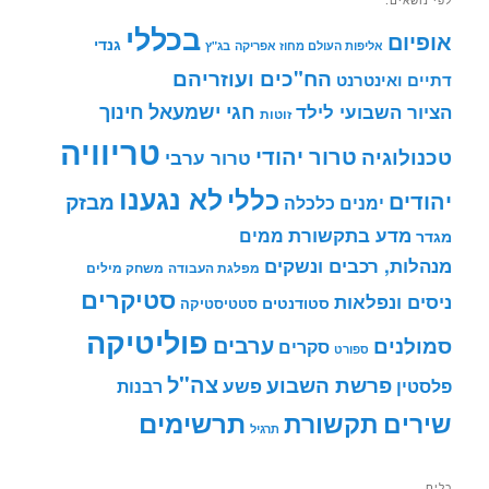
לפי נושאים:
בכללי
אופיום
גנדי
אליפות העולם מחוז אפריקה
בג"ץ
הח"כים ועוזריהם
דתיים ואינטרנט
חינוך
חגי ישמעאל
הציור השבועי לילד
זוטות
טריוויה
טרור יהודי
טכנולוגיה
טרור ערבי
לא נגענו
כללי
יהודים
מבזק
ימנים
כלכלה
מדע בתקשורת
ממים
מגדר
מנהלות, רכבים ונשקים
מפלגת העבודה
משחק מילים
סטיקרים
ניסים ונפלאות
סטודנטים
סטטיסטיקה
פוליטיקה
ערבים
סמולנים
סקרים
ספורט
צה"ל
פרשת השבוע
פשע
פלסטין
רבנות
תרשימים
שירים
תקשורת
תרגיל
כלים