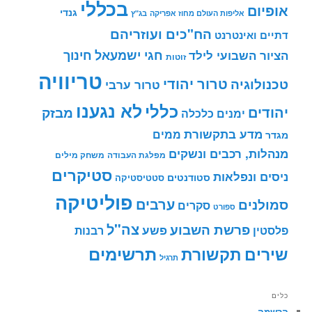
בכללי
אופיום
גנדי
אליפות העולם מחוז אפריקה
בג"ץ
הח"כים ועוזריהם
דתיים ואינטרנט
חינוך
חגי ישמעאל
הציור השבועי לילד
זוטות
טריוויה
טרור יהודי
טכנולוגיה
טרור ערבי
לא נגענו
כללי
יהודים
מבזק
ימנים
כלכלה
מדע בתקשורת
ממים
מגדר
מנהלות, רכבים ונשקים
מפלגת העבודה
משחק מילים
סטיקרים
ניסים ונפלאות
סטודנטים
סטטיסטיקה
פוליטיקה
ערבים
סמולנים
סקרים
ספורט
צה"ל
פרשת השבוע
פשע
פלסטין
רבנות
תרשימים
שירים
תקשורת
תרגיל
כלים
הרשמה