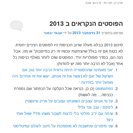
ארכיון תגיות:
סיכום שנה
הפוסטים הנקראים ב 2013
פורסם בתאריך
31 בדצמבר 2013
על ידי
עבגד יבאור
סיכום 2013 בבלוג מעלה שרוב הכניסות היו לפוסטים רציניים יחסית.
לא בטוח אם זה בגלל שהצחקות עכשיו זה רק בפייסבוק* או מה, אבל
הנה הם, בסדר פופולריות יורד, הפוסטים שזכו ליותר מאלף כניסות כל
אחד (אבל לא הרבה יותר מזה יש להודות):
“אני מאמינה שההסטוריה היתה נראית הרבה יותר טוב אם
השיקול של ‘אם לא נעשה את זה אנחנו, יעשו את זה אחרים’ היה
מופעל יותר בזהירות.”
הפתגמומט
(כן כן, כנראה שכל הקלקה על הכפתור שם נספרת
ככניסה… מה לעשות)
על מי אנחנו עצובים כשאנחנו עצובים על אריק איינשטיין
לינוקס / ענב גנד גלילי
שיחה עם יריב פוליטי בלי לרצות לשבור משהו מיד? שאל אותי
כיצד.
שני סיפורים ומחשבות לא מוסמכות על חינוך לעולם קפיטליסטי