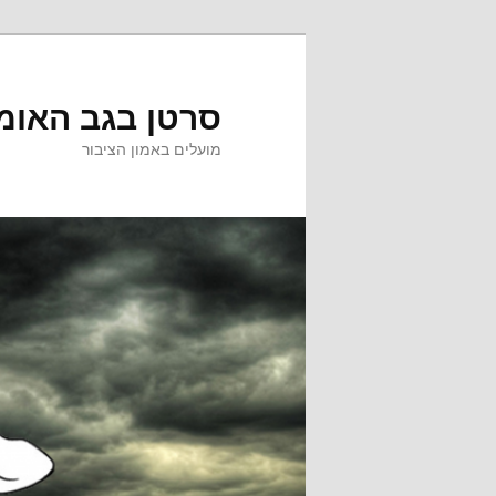
לדלג
לדלג
לתוכן
לתוכן
המשני
סרטן בגב האומ
מועלים באמון הציבור