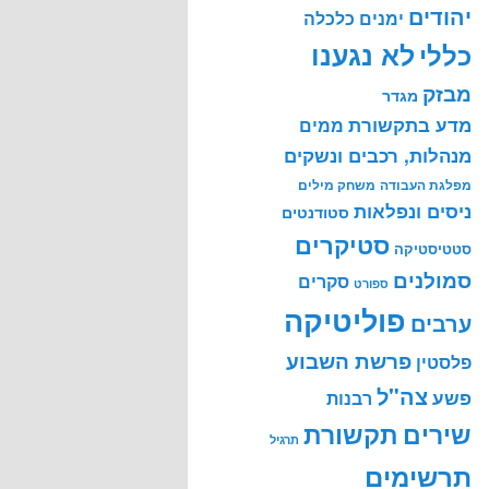
יהודים
ימנים
כלכלה
לא נגענו
כללי
מבזק
מגדר
מדע בתקשורת
ממים
מנהלות, רכבים ונשקים
מפלגת העבודה
משחק מילים
ניסים ונפלאות
סטודנטים
סטיקרים
סטטיסטיקה
סמולנים
סקרים
ספורט
פוליטיקה
ערבים
פרשת השבוע
פלסטין
צה"ל
פשע
רבנות
שירים
תקשורת
תרגיל
תרשימים