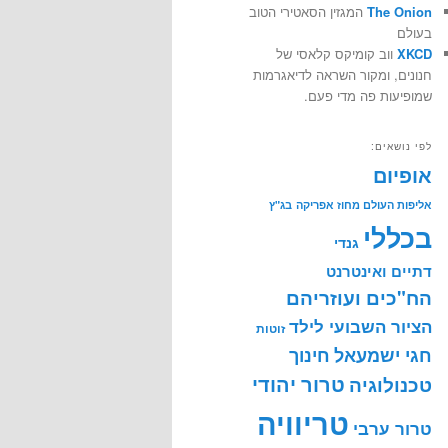
The Onion
המגזין הסאטירי הטוב
בעולם
XKCD
ווב קומיקס קלאסי של
חנונים, ומקור השראה לדיאגרמות
שמופיעות פה מדי פעם.
לפי נושאים:
אופיום
אליפות העולם מחוז אפריקה
בג"ץ
בכללי
גנדי
דתיים ואינטרנט
הח"כים ועוזריהם
הציור השבועי לילד
זוטות
חינוך
חגי ישמעאל
טרור יהודי
טכנולוגיה
טריוויה
טרור ערבי