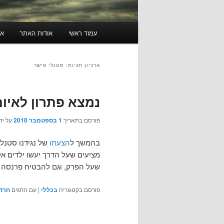
תפריט
עמוד ראשי
אודות האתר
או
ראשי
ארכיון תגיות:
סטנלי פישר
נמצא פתרון לאיום
פורסם בתאריך
1 בספטמבר 2010
על יד
בהמשך ל
הצעתו
של נגידנו סטנלי
מציעים שעל הדרך יעשו ילדים אלו
שעל הפרק, וגם להבטיח פרנסה עת
פורסם בקטגוריה
בכללי
|
עם התגים
חרד