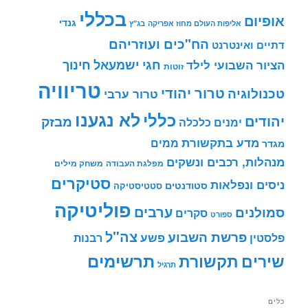
בכללי
אופיום
גנדי
אליפות העולם מחוז אפריקה
בג"ץ
הח"כים ועוזריהם
דתיים ואינטרנט
חינוך
חגי ישמעאל
הציור השבועי לילד
זוטות
טריוויה
טרור יהודי
טכנולוגיה
טרור ערבי
לא נגענו
כללי
יהודים
מבזק
ימנים
כלכלה
מדע בתקשורת
ממים
מגדר
מנהלות, רכבים ונשקים
מפלגת העבודה
משחק מילים
סטיקרים
ניסים ונפלאות
סטודנטים
סטטיסטיקה
פוליטיקה
ערבים
סמולנים
סקרים
ספורט
צה"ל
פרשת השבוע
פשע
פלסטין
רבנות
תרשימים
שירים
תקשורת
תרגיל
כלים