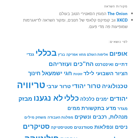
מקורות השראה
The Onion
המגזין הסאטירי הטוב בעולם
XKCD
ווב קומיקס קלאסי של חנונים, ומקור השראה לדיאגרמות
שמופיעות פה מדי פעם.
לפי נושאים:
בכללי
אופיום
גנדי
אליפות העולם מחוז אפריקה
בג"ץ
הח"כים ועוזריהם
דתיים ואינטרנט
חינוך
חגי ישמעאל
הציור השבועי לילד
זוטות
טריוויה
טרור יהודי
טכנולוגיה
טרור ערבי
לא נגענו
כללי
יהודים
מבזק
ימנים
כלכלה
מדע בתקשורת
ממים
מגדר
מנהלות, רכבים ונשקים
מפלגת העבודה
משחק מילים
סטיקרים
ניסים ונפלאות
סטודנטים
סטטיסטיקה