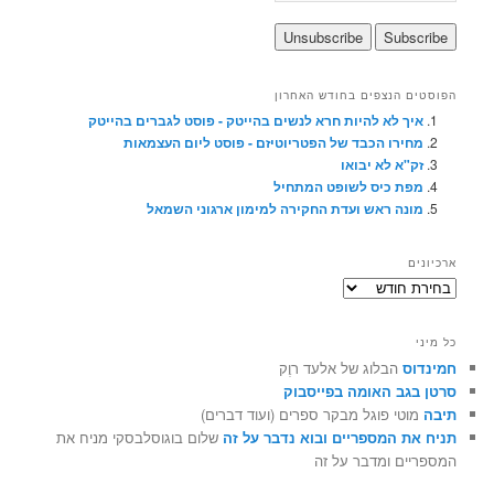
הפוסטים הנצפים בחודש האחרון
איך לא להיות חרא לנשים בהייטק - פוסט לגברים בהייטק
מחירו הכבד של הפטריוטיזם - פוסט ליום העצמאות
זק"א לא יבואו
מפת כיס לשופט המתחיל
מונה ראש ועדת החקירה למימון ארגוני השמאל
ארכיונים
ארכיונים
כל מיני
חמינדוס
הבלוג של אלעד רוֶק
סרטן בגב האומה בפייסבוק
תיבה
מוטי פוגל מבקר ספרים (ועוד דברים)
תניח את המספריים ובוא נדבר על זה
שלום בוגוסלבסקי מניח את
המספריים ומדבר על זה