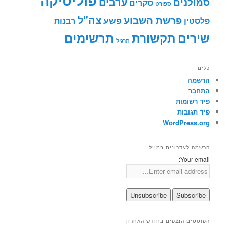
פוליטיקה
ערבים
סמולנים
סקרים
ספורט
צה"ל
פרשת השבוע
פשע
פלסטין
רבנות
תרשימים
שירים
תקשורת
תרגיל
כלים
הרשמה
התחבר
פיד רשומות
פיד תגובות
WordPress.org
הרשמה לעדכונים במייל
Your email:
הפוסטים הנצפים בחודש האחרון