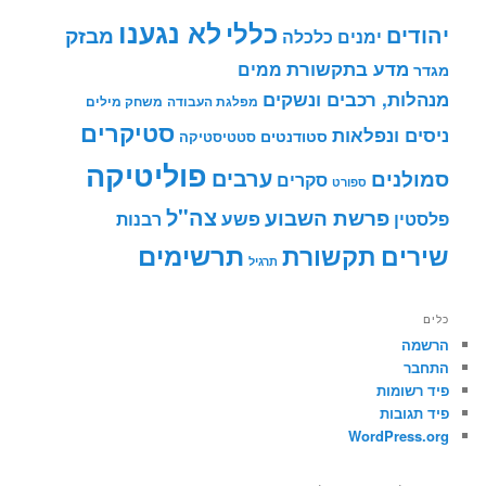
לא נגענו
כללי
יהודים
מבזק
ימנים
כלכלה
מדע בתקשורת
ממים
מגדר
מנהלות, רכבים ונשקים
מפלגת העבודה
משחק מילים
סטיקרים
ניסים ונפלאות
סטודנטים
סטטיסטיקה
פוליטיקה
ערבים
סמולנים
סקרים
ספורט
צה"ל
פרשת השבוע
פשע
פלסטין
רבנות
תרשימים
שירים
תקשורת
תרגיל
כלים
הרשמה
התחבר
פיד רשומות
פיד תגובות
WordPress.org