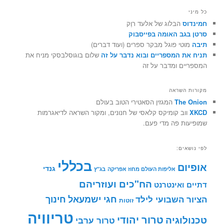
כל מיני
חמינדוס
הבלוג של אלעד רוֶק
סרטן בגב האומה בפייסבוק
תיבה
מוטי פוגל מבקר ספרים (ועוד דברים)
תניח את המספריים ובוא נדבר על זה
שלום בוגוסלבסקי מניח את
המספריים ומדבר על זה
מקורות השראה
The Onion
המגזין הסאטירי הטוב בעולם
XKCD
ווב קומיקס קלאסי של חנונים, ומקור השראה לדיאגרמות
שמופיעות פה מדי פעם.
לפי נושאים:
בכללי
אופיום
גנדי
אליפות העולם מחוז אפריקה
בג"ץ
הח"כים ועוזריהם
דתיים ואינטרנט
חינוך
חגי ישמעאל
הציור השבועי לילד
זוטות
טריוויה
טרור יהודי
טכנולוגיה
טרור ערבי