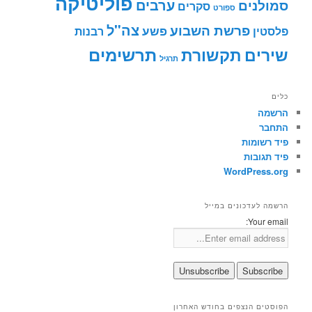
פוליטיקה
ערבים
סמולנים
סקרים
ספורט
צה"ל
פרשת השבוע
פשע
פלסטין
רבנות
תרשימים
שירים
תקשורת
תרגיל
כלים
הרשמה
התחבר
פיד רשומות
פיד תגובות
WordPress.org
הרשמה לעדכונים במייל
Your email:
הפוסטים הנצפים בחודש האחרון