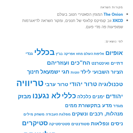
מקורות השראה
The Onion
המגזין הסאטירי הטוב בעולם
XKCD
ווב קומיקס קלאסי של חנונים, ומקור השראה לדיאגרמות
שמופיעות פה מדי פעם.
לפי נושאים:
בכללי
אופיום
גנדי
אליפות העולם מחוז אפריקה
בג"ץ
הח"כים ועוזריהם
דתיים ואינטרנט
חינוך
חגי ישמעאל
הציור השבועי לילד
זוטות
טריוויה
טרור יהודי
טכנולוגיה
טרור ערבי
לא נגענו
כללי
יהודים
מבזק
ימנים
כלכלה
מדע בתקשורת
ממים
מגדר
מנהלות, רכבים ונשקים
מפלגת העבודה
משחק מילים
סטיקרים
ניסים ונפלאות
סטודנטים
סטטיסטיקה