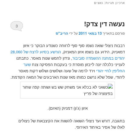
ארכיון תגיות:
נאצים
נעשה דין צדק!
3
פורסם בתאריך
13 במאי 2011
על ידי
הריב"ס
רבבות ניצולי שואה נשמו סוף סוף לרווחה כשנודע הבוקר כי איוון
דמאניוק, הידוע גם בשמו איוון המאניוק,
הורשע בסיוע לרצח של 28,060
יהודים במחנה ההשמדה סוביבור
, ונידון לחמש שנות מאסר. כתבתנו
לענייני כלכלה יונה לייבזון מוסרת כי בעקבות הפסיקה צנח
שער
החליפין לחיי יהודי
וירד לרמה של שעה ושלושים ושלוש דקות מאסר
ליהודי, שפל שלא נרשם כמותו מאז שנות הארבעים של המאה הקודמת.
איוון (ג’ון) דמניוק (האיום).
בתגובה, דורש ועד ניצולי השואה להשוות את הקיצבאות של ניצולים
לאלו של אסיר באיחוד האירופי.