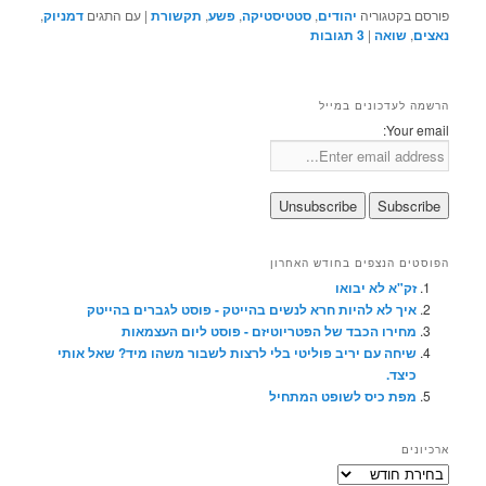
פורסם בקטגוריה
יהודים
,
סטטיסטיקה
,
פשע
,
תקשורת
|
עם התגים
דמניוק
,
נאצים
,
שואה
|
3
תגובות
הרשמה לעדכונים במייל
Your email:
הפוסטים הנצפים בחודש האחרון
זק"א לא יבואו
איך לא להיות חרא לנשים בהייטק - פוסט לגברים בהייטק
מחירו הכבד של הפטריוטיזם - פוסט ליום העצמאות
שיחה עם יריב פוליטי בלי לרצות לשבור משהו מיד? שאל אותי
כיצד.
מפת כיס לשופט המתחיל
ארכיונים
ארכיונים