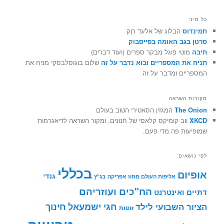
כל מיני
חמינדוס
הבלוג של אלעד רוֶק
סרטן בגב האומה בפייסבוק
תיבה
מוטי פוגל מבקר ספרים (ועוד דברים)
תניח את המספריים ובוא נדבר על זה
שלום בוגוסלבסקי מניח את
המספריים ומדבר על זה
מקורות השראה
The Onion
המגזין הסאטירי הטוב בעולם
XKCD
ווב קומיקס קלאסי של חנונים, ומקור השראה לדיאגרמות
שמופיעות פה מדי פעם.
לפי נושאים:
בכללי
אופיום
גנדי
אליפות העולם מחוז אפריקה
בג"ץ
הח"כים ועוזריהם
דתיים ואינטרנט
חינוך
חגי ישמעאל
הציור השבועי לילד
זוטות