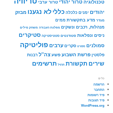
טריוויה
טרור יהודי
טכנולוגיה
טרור ערבי
לא נגענו
כללי
יהודים
מבזק
ימנים
כלכלה
מדע בתקשורת
ממים
מגדר
מנהלות, רכבים ונשקים
מפלגת העבודה
משחק מילים
סטיקרים
ניסים ונפלאות
סטודנטים
סטטיסטיקה
פוליטיקה
ערבים
סמולנים
סקרים
ספורט
צה"ל
פרשת השבוע
פשע
פלסטין
רבנות
תרשימים
שירים
תקשורת
תרגיל
כלים
הרשמה
התחבר
פיד רשומות
פיד תגובות
WordPress.org